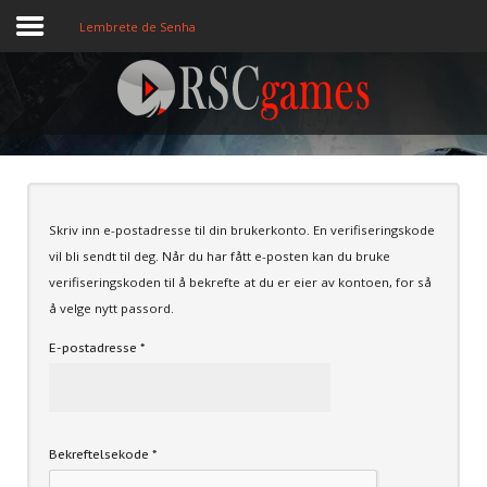
Lembrete de Senha
Registre-se
Home
Skriv inn e-postadresse til din brukerkonto. En verifiseringskode
Assine
vil bli sendt til deg. Når du har fått e-posten kan du bruke
Sobre
verifiseringskoden til å bekrefte at du er eier av kontoen, for så
å velge nytt passord.
Jogos MEMBROS
E-postadresse
*
3D
Ação
Bekreftelsekode
*
Esporte