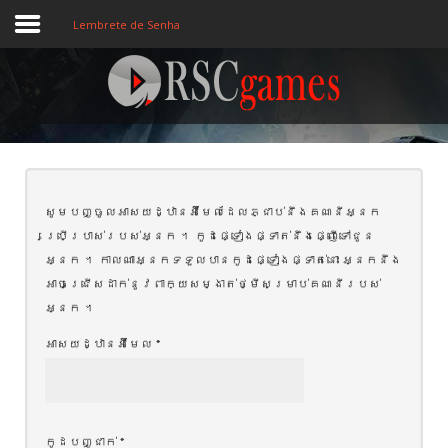
Lembrete de Senha
Registre-se
Home
សូម​បញ្ចូល​អាសយដ្ឋាន​អ៊ីមែល​ដែល​ភ្ជាប់នឹង​គណនី​អ្នក
Assine
ប្រើប្រាស់​របស់​អ្នក ។ កូដ​ផ្ទៀងផ្ទាត់​នឹង​ផ្ញើ​ទៅ​ជូន​
Sobre
អ្នក ។ កាលណា​អ្នក​ទទួល​បាន​កូដ​ផ្ទៀងផ្ទាត់​នោះ អ្នក​នឹង​
អាច​ជ្រើស​ដាក់​នូវ​ពាក្យសម្ងាត់​ថ្មី​សម្រាប់​គណនី​របស់​
Jogos MEMBROS
អ្នក ។
3D
អាសយដ្ឋាន​អ៊ីមែល​
*
Ação
Esporte
កូដ​បញ្ជាក់
*