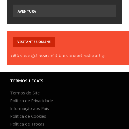
Notícias
Novos Games
AVENTURA
Mais Jogados
Mais Votados
NOVOS
GAMES
Atualizados
Super Mario Bros.
V0.8 Super Smash Flash 2
VISITANTES
ONLINE
Tennis
Table Soccer
យើង​មាន ភ្ញៀវ 3450នាក់ និង គ្មាន​សមាជិក លើ​បណ្ដាញ
8 Ball Pool
TERMOS
LEGAIS
Termos do Site
Política de Privacidade
Informação aos Pais
Política de Cookies
Política de Trocas