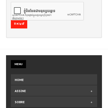
Multijogadores
MEMBROS
ដាក់​ស្នើ
Aventura
ESCOLHA
SEU PAÍS
ទីតាំង​របស់​អ្នក៖
Home
.
MEMBROS
.
Lembrete de Senha
MENU
JUNTE-SE
A NÓS
HOME
Crie sua conta
ASSINE
Entre para o CLAN
Seja voluntário
Comprar Plano
SOBRE
Editar Dados de Faturamento
Envie Iframe