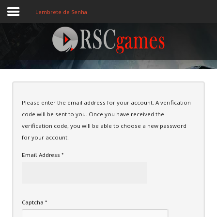
Lembrete de Senha
Registre-se
Home
Please enter the email address for your account. A verification
Assine
code will be sent to you. Once you have received the
Sobre
verification code, you will be able to choose a new password
for your account.
Jogos MEMBROS
Email Address
*
3D
Ação
Captcha
*
Esporte