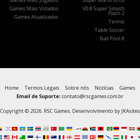
Games Mais Jogados
Super Mario Bros.
Games Mais Votados
V0.8 Super Smash
Flash 2
Games Atualizados
Tennis
Table Soccer
8 Ball Pool
Home
Termos Legais
Sobre nós
Notícias
Games
Email de Suporte:
contato@rscgames.com.br
Copyright © 2026. RSC Games. Desenvolvimento by
JKAsites