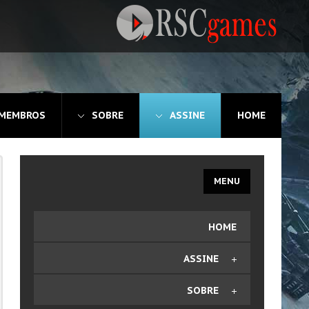
 MEMBROS
SOBRE
ASSINE
HOME
MENU
HOME
ASSINE
Comprar Plano
SOBRE
Editar Dados de Faturamento