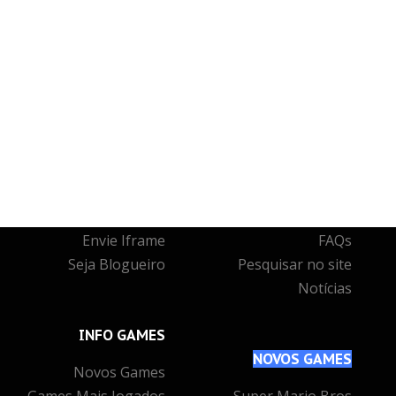
شم
JUNTE-SE
A NÓS
INFO
& SUPORTE
Crie sua conta
Quem somos
Entre para o CLAN
O que fazemos
Seja voluntário
Contato
Envie Iframe
FAQs
Seja Blogueiro
Pesquisar no site
Notícias
INFO
GAMES
NOVOS
GAMES
Novos Games