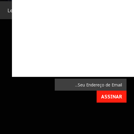
ا اینجا هستید:
Home
.
MEMBROS
.
Lembrete de Senha
ASSINE
NEWSLETTER
Assine nossa newsletter e receba notificações
de novos games e muito mais!
ASSINAR