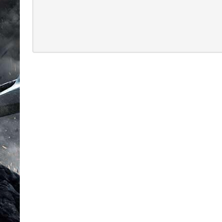
Multijogadores
MEMBROS
Aventura
ESCOLHA
SEU PAÍS