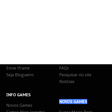
JUNTE-SE
A NÓS
INFO
& SUPORTE
Crie sua conta
Quem somos
Entre para o CLAN
O que fazemos
Seja voluntário
Contato
Envie Iframe
FAQs
Seja Blogueiro
Pesquisar no site
Notícias
INFO
GAMES
NOVOS
GAMES
Novos Games