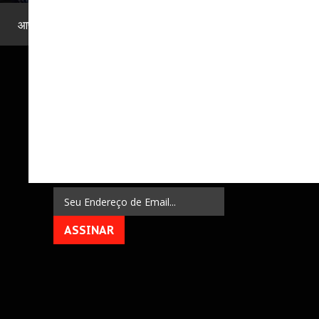
आप यहाँ हैं:
Home
.
MEMBROS
.
Lembrete de Senha
ASSINE
NEWSLETTER
Assine nossa newsletter e receba notificações
de novos games e muito mais!
ASSINAR