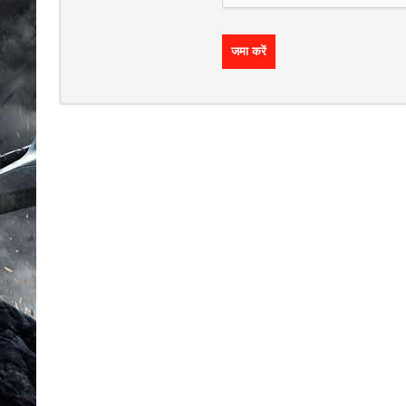
Multijogadores
जमा करें
MEMBROS
Aventura
ESCOLHA
SEU PAÍS