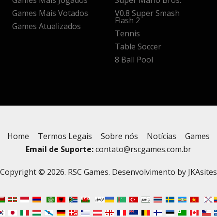
Games Mais Jogados
Super Mario Bros.
Games Mais Votados
V0.8 Super Smash
Flash 2
Games Atualizados
Tennis
Table Soccer
8 Ball Pool
Home
Termos Legais
Sobre nós
Notícias
Games
Email de Suporte:
contato@rscgames.com.br
Copyright © 2026. RSC Games. Desenvolvimento by
JKAsites