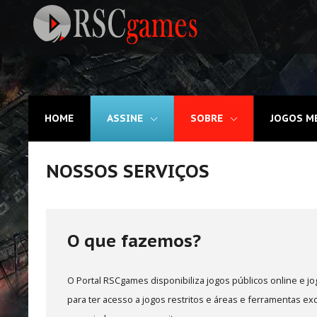
Registre-se
HOME
ASSINE
SOBRE
JOGOS M
Home
Assine
NOSSOS SERVIÇOS
Sobre
Jogos MEMBROS
O que fazemos?
3D
Ação
O Portal RSCgames disponibiliza jogos públicos online e j
para ter acesso a jogos restritos e áreas e ferramentas e
Esporte