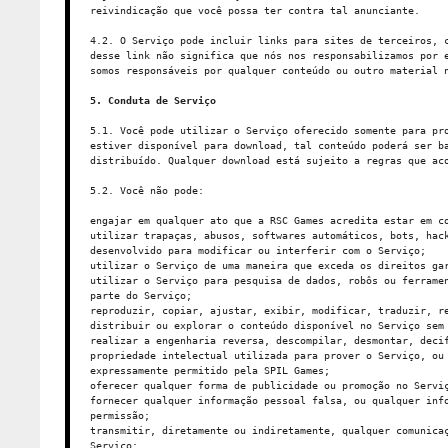
reivindicação que você possa ter contra tal anunciante.
4.2. O Serviço pode incluir links para sites de terceiros, 
desse link não significa que nós nos responsabilizamos por 
somos responsáveis por qualquer conteúdo ou outro material 
5. Conduta de Serviço
5.1. Você pode utilizar o Serviço oferecido somente para pr
estiver disponível para download, tal conteúdo poderá ser b
distribuído. Qualquer download está sujeito a regras que ac
5.2. Você não pode:
engajar em qualquer ato que a RSC Games acredita estar em c
utilizar trapaças, abusos, softwares automáticos, bots, hac
desenvolvido para modificar ou interferir com o Serviço;
utilizar o Serviço de uma maneira que exceda os direitos ga
utilizar o Serviço para pesquisa de dados, robôs ou ferrame
parte do Serviço;
reproduzir, copiar, ajustar, exibir, modificar, traduzir, r
distribuir ou explorar o conteúdo disponível no Serviço sem
realizar a engenharia reversa, descompilar, desmontar, deci
propriedade intelectual utilizada para prover o Serviço, ou
expressamente permitido pela SPIL Games;
oferecer qualquer forma de publicidade ou promoção no Servi
fornecer qualquer informação pessoal falsa, ou qualquer inf
permissão;
transmitir, diretamente ou indiretamente, qualquer comunica
Serviço;