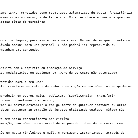
como links fornecidos como resultados automáticos de busca. A existência
esses sites ou serviços de terceiros. Você reconhece e concorda que não
nesses sites de terceiros.
opósitos legais, pessoais e não comerciais. Na medida em que o conteúdo
aixado apenas para uso pessoal, e não poderá ser reproduzido ou
ompanham tal conteúdo.
onflito com o espírito ou intenção do Serviço;
ks, modificações ou qualquer software de terceiro não autorizado
rantidos para o seu uso;
ntas similares de coleta de dados e extração no conteúdo; ou de qualquer
eproduzir em outros meios, publicar, (sub)licenciar, transferir,
 nosso consentimento anterior;
frar ou tentar descobrir o código-fonte de qualquer software ou outra
 obter qualquer informação do Serviço utilizando qualquer método não
ço sem nosso consentimento por escrito;
ormação, conteúdo, ou material de responsabilidade de terceiros sem
ção em massa (incluindo e-mails e mensagens instantâneas) através do