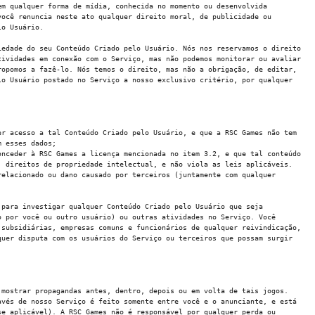
em qualquer forma de mídia, conhecida no momento ou desenvolvida
você renuncia neste ato qualquer direito moral, de publicidade ou
lo Usuário.
iedade do seu Conteúdo Criado pelo Usuário. Nós nos reservamos o direito
tividades em conexão com o Serviço, mas não podemos monitorar ou avaliar
ropomos a fazê-lo. Nós temos o direito, mas não a obrigação, de editar,
lo Usuário postado no Serviço a nosso exclusivo critério, por qualquer
er acesso a tal Conteúdo Criado pelo Usuário, e que a RSC Games não tem
m esses dados;
onceder à RSC Games a licença mencionada no item 3.2, e que tal conteúdo
, direitos de propriedade intelectual, e não viola as leis aplicáveis.
relacionado ou dano causado por terceiros (juntamente com qualquer
 para investigar qualquer Conteúdo Criado pelo Usuário que seja
o por você ou outro usuário) ou outras atividades no Serviço. Você
 subsidiárias, empresas comuns e funcionários de qualquer reivindicação,
quer disputa com os usuários do Serviço ou terceiros que possam surgir
 mostrar propagandas antes, dentro, depois ou em volta de tais jogos.
avés de nosso Serviço é feito somente entre você e o anunciante, e está
se aplicável). A RSC Games não é responsável por qualquer perda ou