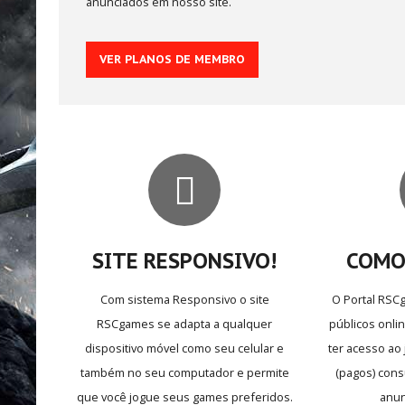
anunciados em nosso site.
Multijogadores
VER PLANOS DE MEMBRO
MEMBROS
Aventura
ESCOLHA
SEU PAÍS
SITE RESPONSIVO!
COMO
Com sistema Responsivo o site
O Portal RSC
RSCgames se adapta a qualquer
públicos onli
dispositivo móvel como seu celular e
ter acesso ao 
também no seu computador e permite
(pagos) cons
que você jogue seus games preferidos.
anun