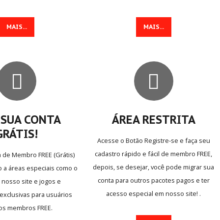
MAIS...
MAIS...
JUNTE-SE
A NÓS
INFO
& SUPORTE
Crie sua conta
Quem somos
Entre para o CLAN
O que fazemos
 SUA CONTA
ÁREA RESTRITA
Seja voluntário
Contato
GRÁTIS!
Envie Iframe
FAQs
Acesse o Botão Registre-se e faça seu
Seja Blogueiro
Pesquisar no site
cadastro rápido e fácil de membro FREE,
a de Membro FREE (Grátis)
Notícias
depois, se desejar, você pode migrar sua
o a áreas especiais como o
conta para outros pacotes pagos e ter
 nosso site e jogos e
INFO
GAMES
acesso especial em nosso site! .
exclusivas para usuários
NOVOS
GAMES
Novos Games
tos membros FREE.