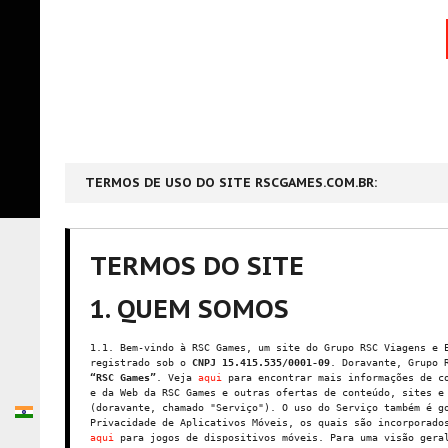
TERMOS DE USO DO SITE RSCGAMES.COM.BR:
TERMOS DO SITE
1. QUEM SOMOS
1.1. Bem-vindo à RSC Games, um site do Grupo RSC Viagens e 
registrado sob o
CNPJ 15.415.535/0001-09
. Doravante, Grupo 
“RSC Games”
. Veja
aqui
para encontrar mais informações de co
e da Web da RSC Games e outras ofertas de conteúdo, sites e
(doravante, chamado "Serviço"). O uso do Serviço também é g
Privacidade de Aplicativos Móveis, os quais são incorporado
aqui
para jogos de dispositivos móveis. Para uma visão gera