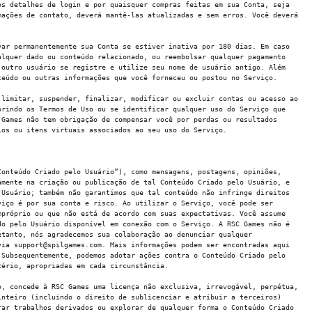
os detalhes de login e por quaisquer compras feitas em sua Conta, seja
mações de contato, deverá mantê-las atualizadas e sem erros. Você deverá
var permanentemente sua Conta se estiver inativa por 180 dias. Em caso
alquer dado ou conteúdo relacionado, ou reembolsar qualquer pagamento
 outro usuário se registre e utilize seu nome de usuário antigo. Além
teúdo ou outras informações que você forneceu ou postou no Serviço.
 limitar, suspender, finalizar, modificar ou excluir contas ou acesso ao
prindo os Termos de Uso ou se identificar qualquer uso do Serviço que
 Games não tem obrigação de compensar você por perdas ou resultados
ios ou itens virtuais associados ao seu uso do Serviço.
Conteúdo Criado pelo Usuário”), como mensagens, postagens, opiniões,
amente na criação ou publicação de tal Conteúdo Criado pelo Usuário, e
 Usuário; também não garantimos que tal conteúdo não infringe direitos
viço é por sua conta e risco. Ao utilizar o Serviço, você pode ser
mpróprio ou que não está de acordo com suas expectativas. Você assume
do pelo Usuário disponível em conexão com o Serviço. A RSC Games não é
etanto, nós agradecemos sua colaboração ao denunciar qualquer
via support@spilgames.com. Mais informações podem ser encontradas aqui
 Subsequentemente, podemos adotar ações contra o Conteúdo Criado pelo
tério, apropriadas em cada circunstância.
o, concede à RSC Games uma licença não exclusiva, irrevogável, perpétua,
inteiro (incluindo o direito de sublicenciar e atribuir a terceiros)
rar trabalhos derivados ou explorar de qualquer forma o Conteúdo Criado