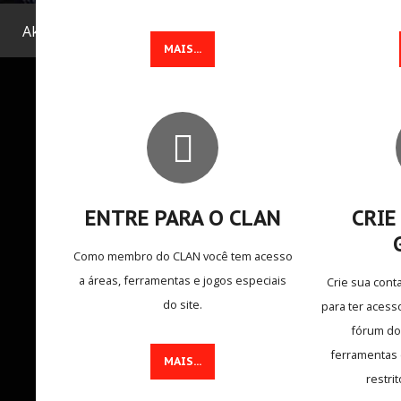
Aktuelle Seite:
Home
.
Sobre
.
O que fazemos
MAIS...
ASSINE
NEWSLETTER
Assine nossa newsletter e receba notificações
de novos games e muito mais!
ENTRE PARA O CLAN
CRIE
Como membro do CLAN você tem acesso
a áreas, ferramentas e jogos especiais
Crie sua cont
ASSINAR
do site.
para ter acess
fórum do
ferramentas 
MAIS...
restri