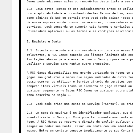
Games pode adicionar sites ou removê-los desta lista a seu 
1.2. Leia estes Termos de Uso cuidadosamente antes de utili
com a aplicabilidade e o conteúdo destes Termos de Uso, ass
como páginas da Web ou portais onde você pode baixar jogos 
de nossa empresa ou de nossos fornecedores, licenciadores o
serviços, você concorda em cumprir tais termos e condições 
Privacidade aplicável ou os termos e as condições adiciona
2. Registro e Conta
2.1. Sujeita ao acordo e à conformidade contínua com esses 
relevantes, a RSC Games concede uma licença limitada não ex
limitações abaixo para acessar e usar o Serviço para seus p
utilizar o Serviço para nenhum outro propósito.
A RSC Games disponibiliza uma grande variedade de jogos em 
jogos são gratuitos a menos que sejam indicados de outra fo
possa ocorrer ao utilizar o Serviço através de serviços sem
comprar itens virtuais (como um elemento do jogo virtual ou
qualquer pagamento no Sites RSC Games ou qualquer outra pla
como descrito na seção 6.
2.2. Você pode criar uma conta no Serviço ("Conta"). Ao cri
2.3. Um nome de usuário é um identificador exclusivo, que é
identificá-lo no Serviço. Você pode ter somente uma conta n
jogo. A RSC Games se reserva o direito de excluir qualquer 
alugar ou ceder sua Conta, criar uma Conta com uma identida
mesmo. Entre em contato conosco imediatamente se sua Conta 