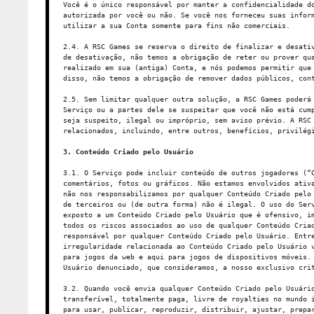
Você é o único responsável por manter a confidencialidade d
autorizada por você ou não. Se você nos forneceu suas infor
utilizar a sua Conta somente para fins não comerciais.
2.4. A RSC Games se reserva o direito de finalizar e desati
de desativação, não temos a obrigação de reter ou prover qu
realizado em sua (antiga) Conta, e nós podemos permitir que
disso, não temos a obrigação de remover dados públicos, con
2.5. Sem limitar qualquer outra solução, a RSC Games poderá
Serviço ou a partes dele se suspeitar que você não está cum
seja suspeito, ilegal ou impróprio, sem aviso prévio. A RSC
relacionados, incluindo, entre outros, benefícios, privilég
3. Conteúdo Criado pelo Usuário
3.1. O Serviço pode incluir conteúdo de outros jogadores (“
comentários, fotos ou gráficos. Não estamos envolvidos ativ
não nos responsabilizamos por qualquer Conteúdo Criado pelo
de terceiros ou (de outra forma) não é ilegal. O uso do Ser
exposto a um Conteúdo Criado pelo Usuário que é ofensivo, i
todos os riscos associados ao uso de qualquer Conteúdo Cria
responsável por qualquer Conteúdo Criado pelo Usuário. Entr
irregularidade relacionada ao Conteúdo Criado pelo Usuário 
para jogos da web e aqui para jogos de dispositivos móveis.
Usuário denunciado, que consideramos, a nosso exclusivo cri
3.2. Quando você envia qualquer Conteúdo Criado pelo Usuári
transferível, totalmente paga, livre de royalties no mundo 
para usar, publicar, reproduzir, distribuir, ajustar, prepa