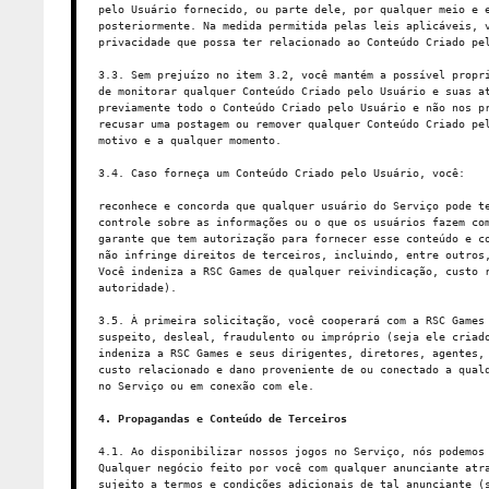
pelo Usuário fornecido, ou parte dele, por qualquer meio e 
posteriormente. Na medida permitida pelas leis aplicáveis, 
privacidade que possa ter relacionado ao Conteúdo Criado pe
3.3. Sem prejuízo no item 3.2, você mantém a possível propr
de monitorar qualquer Conteúdo Criado pelo Usuário e suas a
previamente todo o Conteúdo Criado pelo Usuário e não nos p
recusar uma postagem ou remover qualquer Conteúdo Criado pe
motivo e a qualquer momento.
3.4. Caso forneça um Conteúdo Criado pelo Usuário, você:
reconhece e concorda que qualquer usuário do Serviço pode t
controle sobre as informações ou o que os usuários fazem co
garante que tem autorização para fornecer esse conteúdo e c
não infringe direitos de terceiros, incluindo, entre outros
Você indeniza a RSC Games de qualquer reivindicação, custo 
autoridade).
3.5. À primeira solicitação, você cooperará com a RSC Games
suspeito, desleal, fraudulento ou impróprio (seja ele criad
indeniza a RSC Games e seus dirigentes, diretores, agentes,
custo relacionado e dano proveniente de ou conectado a qual
no Serviço ou em conexão com ele.
4. Propagandas e Conteúdo de Terceiros
4.1. Ao disponibilizar nossos jogos no Serviço, nós podemos
Qualquer negócio feito por você com qualquer anunciante atr
sujeito a termos e condições adicionais de tal anunciante (