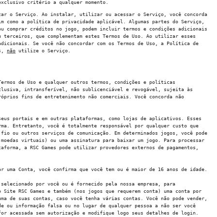
exclusivo critério a qualquer momento.
zar o Serviço. Ao instalar, utilizar ou acessar o Serviço, você concorda
im como a política de privacidade aplicável. Algumas partes do Serviço,
ou comprar créditos no jogo, podem incluir termos e condições adicionais
u terceiros, que complementam estes Termos de Uso. Ao utilizar esses
adicionais. Se você não concordar com os Termos de Uso, a Política de
is,
não
utilize o Serviço.
Termos de Uso e qualquer outros termos, condições e políticas
clusiva, intransferível, não sublicenciável e revogável, sujeita às
róprios fins de entretenimento não comerciais. Você concorda não
seus portais e em outras plataformas, como lojas de aplicativos. Esses
rma. Entretanto, você é totalmente responsável por qualquer custo que
 fio ou outros serviços de comunicação. Em determinados jogos, você pode
 moedas virtuais) ou uma assinatura para baixar um jogo. Para processar
taforma, a RSC Games pode utilizar provedores externos de pagamentos,
ar uma Conta, você confirma que você tem ou é maior de 16 anos de idade.
 selecionado por você ou é fornecido pela nossa empresa, para
o Site RSC Games e também (nos jogos que requerem conta) uma conta por
uma de suas contas, caso você tenha várias contas. Você não pode vender,
de ou informação falsa ou no lugar de qualquer pessoa a não ser você
for acessada sem autorização e modifique logo seus detalhes de login.