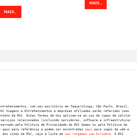
Games Mais Jogados
Super Mario Bros.
MAIS...
Games Mais Votados
V0.8 Super Smash
MAIS...
Flash 2
Games Atualizados
Tennis
Table Soccer
8 Ball Pool
Home
Termos Legais
Sobre nós
Notícias
Games
Email de Suporte:
contato@rscgames.com.br
Entretenimentos, com seu escritório em Taquaritinga, São Paulo, Brasil,
Copyright © 2026. RSC Games. Desenvolvimento by
JKAsites
RSC Viagens e Entretenimentos e empresas afiliadas serão referidas como
ntato da RSC. Estes Termos de Uso aplicam-se ao uso de jogos de celular
 serviços relacionados (incluindo servidores, software e infraestrutura)
overnado pela Política de Privacidade da RSC Games ou pela Política de
s aqui para referência e podem ser encontradas
aqui
para jogos da web e
l dos sites da RSC, veja a lista em
www.rscgames.com.br/sobre
. A RSC