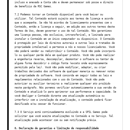
incluso e anexado a Conta são e devem permanecer sob posse e direito
de benefício da RSC Games.
7.2 Podemos tornar um Conteúdo disponível para você baixar ou
utilizar. Tal Conteúdo estará sujeito aos termos de licença e acordo
que o acompanha. Se não há acordos de licenciamento presentes com o
Conteúdo, então a licença a seguir, em adição aos outros termos deste
Termos de Uso, devem governar o uso de tal Conteúdo. Nós garantimos
uma licença pessoa, não exclusiva, intransferível, e limitada para
instalar o Conteúdo em um único computador ou dispositivo. O Conteúdo
é protegido por leis de direitos autorais e outras leis e tratados de
propriedade intelectual e pertence a nós e nossos licenciadores. Você
não poderá vender ou redistribuir o Conteúdo. Você não pode incorporá-
lo ou qualquer parde dele em qualquer produto. Você não pode realizar
a engenharia reversa, descompilar, desmontar o software ou tentar de
alguma forma descobrir o código fonte (exceto onde expressamente
permitido pela lei). Você não pode modificar, adaptar, ou criar
trabalhos derivados doo software de qualquer maneria ou remover notas
de propriedade do software. Você concorda em seguir todas as leis e
regulamentos relacionados com o uso do Conteúdo. Você não pode
autorizar ou auxiliar terceiros a realizarem qualquer ato proibido
neste parágrafo. Nós poremos verificar automaticamente a sua versão do
Conteúdo e atualizá-lo para aprimorar sua performance e capacidade. Se
você desligar o Conteúdo durante uma atualização automática ou
interferir com a instalação da atualização, o conteúdo poderá ficar
danificado e/ou cessar de funcionar.
7.3 O Serviço está continuadamente evoluindo e a SPIL Games pode
solicitar que você aceite atualizações no Conteúdo e no Serviço. Tal
atualização pode acontecer com ou sem notificação prévia.
8. Declaração de garantias e limitação de responsabilidade