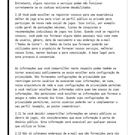
Entretanto, alguns recursos e serviços podem não funcionar
corretamente se os cookies estiverem desabilitados.
2.10 Você pode escolher se registrar conosco para uma experiência
melhor de jogo e/ou para criar um perfil público ou privado para
participar de nossa rede social de jogos. Isso inclui, por exemplo:
visão geral de pontuações máximas, listas de conquistas e
recomendações individuais de jogos nos Sites. Quando você se registra
conosco, você pode nos fornecer alguns dados pessoais tais como nome
de usuário, gênero, data de nascimento e seu endereço de e-mail
("Dados de Conta"). Os Dados de Conta que fornecer poderão ser
utilizados para o propósito de fornecer nossos serviços, melhorar
nossos Sites, manter backups e para comunicação. A base legal para
este processo é consentida.
As informações que você compartilhar neste respeito podem também se
tornar acessíveis publicamente se assim escolher esta configuração de
privacidade. Nós fornecemos configurações de privacidade que
restringem outros usuários de acessarem suas informações; em suma,
nossa arquitetura de rede e suas configurações de privacidade permitem
a você realizar escolhas bem informadas sobre quem tem acesso às suas
informações. Nós permitimos você escolher as informações que fornece a
amigos e redes através dos Sites. Quando suas configurações de
privacidade permitirem, outros usuários poderão ver e complementar o
seu perfil (exemplo, ao postar comentários).
2.11 Se você decidir compartilhar informações em canais públicos ou
dentro de jogos, nós consideraremos que essa informação é parte de
domínio público. Esta informação será acessível por qualquer pessoa
que utiliza os Sites.
2.12 Nós só coletamos endereços de e-mail que são fornecidos para nós