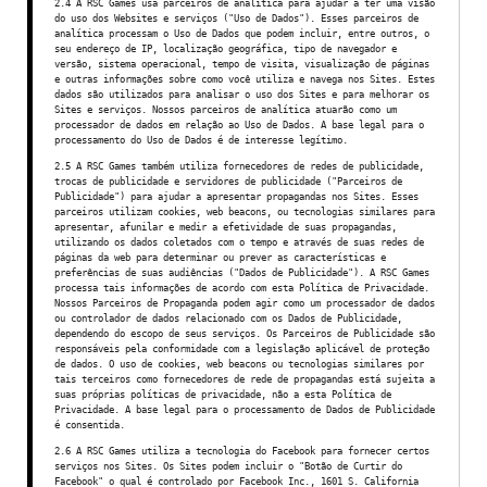
2.4 A RSC Games usa parceiros de analítica para ajudar a ter uma visão
do uso dos Websites e serviços ("Uso de Dados"). Esses parceiros de
analítica processam o Uso de Dados que podem incluir, entre outros, o
seu endereço de IP, localização geográfica, tipo de navegador e
versão, sistema operacional, tempo de visita, visualização de páginas
e outras informações sobre como você utiliza e navega nos Sites. Estes
dados são utilizados para analisar o uso dos Sites e para melhorar os
Sites e serviços. Nossos parceiros de analítica atuarão como um
processador de dados em relação ao Uso de Dados. A base legal para o
processamento do Uso de Dados é de interesse legítimo.
2.5 A RSC Games também utiliza fornecedores de redes de publicidade,
trocas de publicidade e servidores de publicidade ("Parceiros de
Publicidade") para ajudar a apresentar propagandas nos Sites. Esses
parceiros utilizam cookies, web beacons, ou tecnologias similares para
apresentar, afunilar e medir a efetividade de suas propagandas,
utilizando os dados coletados com o tempo e através de suas redes de
páginas da web para determinar ou prever as características e
preferências de suas audiências ("Dados de Publicidade"). A RSC Games
processa tais informações de acordo com esta Política de Privacidade.
Nossos Parceiros de Propaganda podem agir como um processador de dados
ou controlador de dados relacionado com os Dados de Publicidade,
dependendo do escopo de seus serviços. Os Parceiros de Publicidade são
responsáveis pela conformidade com a legislação aplicável de proteção
de dados. O uso de cookies, web beacons ou tecnologias similares por
tais terceiros como fornecedores de rede de propagandas está sujeita a
suas próprias políticas de privacidade, não a esta Política de
Privacidade. A base legal para o processamento de Dados de Publicidade
é consentida.
2.6 A RSC Games utiliza a tecnologia do Facebook para fornecer certos
serviços nos Sites. Os Sites podem incluir o "Botão de Curtir do
Facebook" o qual é controlado por Facebook Inc., 1601 S. California