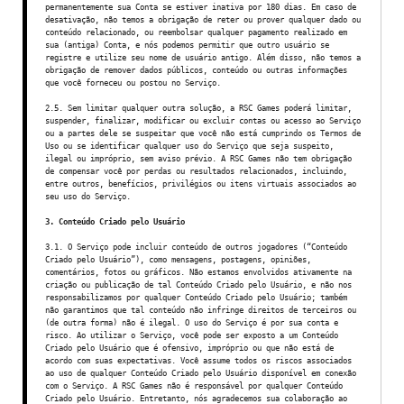
permanentemente sua Conta se estiver inativa por 180 dias. Em caso de
desativação, não temos a obrigação de reter ou prover qualquer dado ou
conteúdo relacionado, ou reembolsar qualquer pagamento realizado em
sua (antiga) Conta, e nós podemos permitir que outro usuário se
registre e utilize seu nome de usuário antigo. Além disso, não temos a
obrigação de remover dados públicos, conteúdo ou outras informações
que você forneceu ou postou no Serviço.
2.5. Sem limitar qualquer outra solução, a RSC Games poderá limitar,
suspender, finalizar, modificar ou excluir contas ou acesso ao Serviço
ou a partes dele se suspeitar que você não está cumprindo os Termos de
Uso ou se identificar qualquer uso do Serviço que seja suspeito,
ilegal ou impróprio, sem aviso prévio. A RSC Games não tem obrigação
de compensar você por perdas ou resultados relacionados, incluindo,
entre outros, benefícios, privilégios ou itens virtuais associados ao
seu uso do Serviço.
3. Conteúdo Criado pelo Usuário
3.1. O Serviço pode incluir conteúdo de outros jogadores (“Conteúdo
Criado pelo Usuário”), como mensagens, postagens, opiniões,
comentários, fotos ou gráficos. Não estamos envolvidos ativamente na
criação ou publicação de tal Conteúdo Criado pelo Usuário, e não nos
responsabilizamos por qualquer Conteúdo Criado pelo Usuário; também
não garantimos que tal conteúdo não infringe direitos de terceiros ou
(de outra forma) não é ilegal. O uso do Serviço é por sua conta e
risco. Ao utilizar o Serviço, você pode ser exposto a um Conteúdo
Criado pelo Usuário que é ofensivo, impróprio ou que não está de
acordo com suas expectativas. Você assume todos os riscos associados
ao uso de qualquer Conteúdo Criado pelo Usuário disponível em conexão
com o Serviço. A RSC Games não é responsável por qualquer Conteúdo
Criado pelo Usuário. Entretanto, nós agradecemos sua colaboração ao