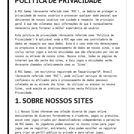
POLÍTICA DE PRIVACIDADE
A RSC Games (doravante referida como "RSC"), se dedica em proteger a
privacidade de nossos usuários e processar qualquer dado pessoal que
obtivermos de nossos usuários com cuidado e respeito. Um princípio
geral é que não coletamos mais informações do que é razoavelmente
necessário para fornecer a melhor experiência de usuário.
Esta política de privacidade (doravante referida como "Política de
Privacidade") é aplicável onde a RSC age como uma controladora de
dados em respeito aos seus dados. Este é o caso onde nós determinamos
os propósitos e meios de processamento de dados em nossos sites, o que
inclui certos jogos e outras atividades que são oferecidos por nós em
nossos ou através de nossos sites. Nossos sites, todas as páginas da
internet que são parte dos sites, e tais jogos e atividades serão
doravante chamados coletivamente como os "Sites".
A RSC Games, com escritório registrado em Taquaritinga/SP, Brasil
(doravante referida como "RSC"), pode utilizar serviços de terceiros
confiáveis ou afiliados para o processamento de dados pessoais
coletados em ou através dos Sites. Ao utilizar ou acessar os nossos
Sites, você aceita as práticas descritas nesta Política de
Privacidade.
1. SOBRE NOSSOS SITES
1.1 Nossos Sites oferecem uma coleção diversa de jogos online
emocionantes de diversos fornecedores e criadores, pagos ou gratuitos,
assim como jogos criados por desenvolvedores independentes e parceiros
da RSC Games. Os jogadores podem acessar os nossos sites para jogar
jogos sem se registrar; entretanto, eles podem escolher se registrar
para criar um perfil público ou privado e para salvar jogos,