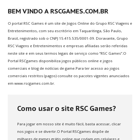
Multijogadores
BEM VINDO A RSCGAMES.COM.BR
MEMBROS
O portal RSC Games é um site de Jogos Online do Grupo RSC Viagens e
Entretenimentos, com seu escritório em Taquaritinga, São Paulo,
Aventura
Brasil, registrado sob o CNPJ 15.415.535/0001-09. Doravante, Grupo
RSC Viagens e Entretenimentos e empresas afiliadas serão referidas
neste site e em seus termos legais de serviço como “RSC Games”.O
ESCOLHA
SEU PAÍS
Portal RSCgames disponibiliza jogos públicos online e jogos
comerciais e blog de notícias de game.Para ter acesso ao jogos
Você está aqui:
Home
.
Quem somos
comerciais restritos (pagos) consulte os pacotes vigentes anunciados
em www.rscgames.com.br.
JUNTE-SE
A NÓS
Crie sua conta
Como usar o site RSC Games?
Entre para o CLAN
Seja voluntário
Para jogar em nosso site é muito fácil, basta acessar, clicar
nos jogos e se divertir.O Portal RSCgames dispõe de
Envie Iframe
milhares de games grátis online que rodam em celulares e