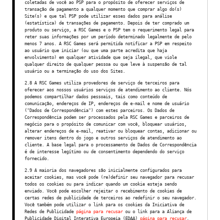
coletadas de você ao PSP para o propósito de oferecer serviços de
transação de pagamento a qualquer momento que comprar algo do(s)
Site(s) e que tal PSP pode utilizar esses dados para análise
(estatística) de transações de pagamento. Depois de ter comprado um
produto ou serviço, a RSC Games e o PSP tem o requerimento legal para
reter suas informações por um período determinado legalmente de pelo
menos 7 anos. A RSC Games será permitida notificar a PSP em respeito
ao usuário que iniciar (ou que uma parte acredita que haja
envolvimento) em qualquer atividade que seja ilegal, que viole
qualquer direito de qualquer pessoa ou que leve à suspensão de tal
usuário ou a terminação do uso dos Sites.
2.8 A RSC Games utiliza provedores de serviço de terceiros para
oferecer aos nossos usuários serviços de atendimento ao cliente. Nós
podemos compartilhar dados pessoais, tais como conteúdo de
comunicação, endereços de IP, endereços de e-mail e nome de usuário
("Dados de Correspondência") com estes parceiros. Os Dados de
Correspondência podem ser processados pela RSC Games e parceiros de
negócio para o propósito de comunicar com você, bloquear usuários,
alterar endereços de e-mail, reativar ou bloquear contas, adicionar ou
remover itens dentro do jogo e outros serviços de atendimento ao
cliente. A base legal para o processamento de Dados de Correspondência
é de interesse legítimo ou de consentimento dependendo do serviço
fornecido.
2.9 A maioria dos navegadores são inicialmente configurados para
aceitar cookies, mas você pode (re)definir seu navegador para recusar
todos os cookies ou para indicar quando um cookie esteja sendo
enviado. Você pode escolher rejeitar o recebimento de cookies de
certas redes de publicidade de terceiros ao redefinir o seu navegador.
Você também pode utilizar o link para os cookies da Iniciativa de
Redes de Publicidade
página para recusar
ou o link para a Aliança de
Publicidade Digital Interativa Europeia (EDAA)
página para recusar
.