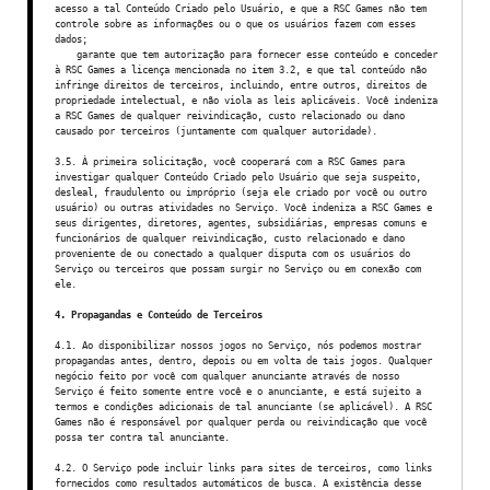
acesso a tal Conteúdo Criado pelo Usuário, e que a RSC Games não tem
controle sobre as informações ou o que os usuários fazem com esses
dados;
garante que tem autorização para fornecer esse conteúdo e conceder
à RSC Games a licença mencionada no item 3.2, e que tal conteúdo não
infringe direitos de terceiros, incluindo, entre outros, direitos de
propriedade intelectual, e não viola as leis aplicáveis. Você indeniza
a RSC Games de qualquer reivindicação, custo relacionado ou dano
causado por terceiros (juntamente com qualquer autoridade).
3.5. À primeira solicitação, você cooperará com a RSC Games para
investigar qualquer Conteúdo Criado pelo Usuário que seja suspeito,
desleal, fraudulento ou impróprio (seja ele criado por você ou outro
usuário) ou outras atividades no Serviço. Você indeniza a RSC Games e
seus dirigentes, diretores, agentes, subsidiárias, empresas comuns e
funcionários de qualquer reivindicação, custo relacionado e dano
proveniente de ou conectado a qualquer disputa com os usuários do
Serviço ou terceiros que possam surgir no Serviço ou em conexão com
ele.
4. Propagandas e Conteúdo de Terceiros
4.1. Ao disponibilizar nossos jogos no Serviço, nós podemos mostrar
propagandas antes, dentro, depois ou em volta de tais jogos. Qualquer
negócio feito por você com qualquer anunciante através de nosso
Serviço é feito somente entre você e o anunciante, e está sujeito a
termos e condições adicionais de tal anunciante (se aplicável). A RSC
Games não é responsável por qualquer perda ou reivindicação que você
possa ter contra tal anunciante.
4.2. O Serviço pode incluir links para sites de terceiros, como links
fornecidos como resultados automáticos de busca. A existência desse