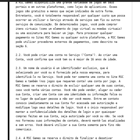
A RSC Games disponibiliza uma grande variedade de jogos em seus
portais e em outras plataformas, como lojas de aplicativos. Esses
jogos são gratuitos a menos que sejam indicados de outra forma.
Entretanto, você é totalmente responsável por qualquer custo que possa
ocorrer ao utilizar o Serviço através de serviços sem fio ou outros
serviços de comunicação. Em determinados jogos, você pode comprar
itens virtuais (como um elemento do jogo virtual ou moedas virtuais)
ou uma assinatura para baixar um jogo. Para processar qualquer
pagamento no Sites RSC Games ou qualquer outra plataforma, a RSC Games
pode utilizar provedores externos de pagamentos, como descrito na
seção 6.
2.2. Você pode criar uma conta no Serviço ("Conta"). Ao criar uma
Conta, você confirma que você tem ou é maior de 16 anos de idade.
2.3. Um nome de usuário é um identificador exclusivo, que é
selecionado por você ou é fornecido pela nossa empresa, para
identificá-lo no Serviço. Você pode ter somente uma conta no Site RSC
Games e também (nos jogos que requerem conta) uma conta por jogo. A
RSC Games se reserva o direito de excluir qualquer uma de suas contas,
caso você tenha várias contas. Você não pode vender, alugar ou ceder
sua Conta, criar uma Conta com uma identidade ou informação falsa ou
no lugar de qualquer pessoa a não ser você mesmo. Entre em contato
conosco imediatamente se sua Conta for acessada sem autorização e
modifique logo seus detalhes de login. Você é o único responsável por
manter a confidencialidade dos detalhes de login e por quaisquer
compras feitas em sua Conta, seja autorizada por você ou não. Se você
nos forneceu suas informações de contato, deverá mantê-las atualizadas
e sem erros. Você deverá utilizar a sua Conta somente para fins não
comerciais.
2.4. A RSC Games se reserva o direito de finalizar e desativar