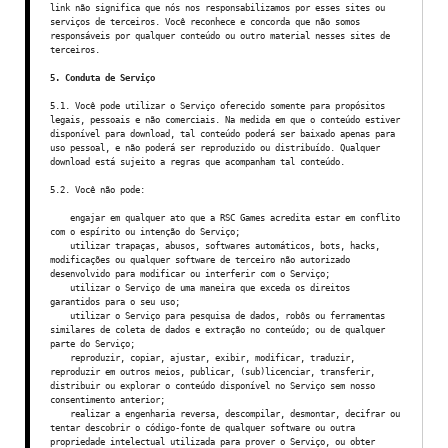
link não significa que nós nos responsabilizamos por esses sites ou
serviços de terceiros. Você reconhece e concorda que não somos
responsáveis por qualquer conteúdo ou outro material nesses sites de
terceiros.
5. Conduta de Serviço
5.1. Você pode utilizar o Serviço oferecido somente para propósitos
legais, pessoais e não comerciais. Na medida em que o conteúdo estiver
disponível para download, tal conteúdo poderá ser baixado apenas para
uso pessoal, e não poderá ser reproduzido ou distribuído. Qualquer
download está sujeito a regras que acompanham tal conteúdo.
5.2. Você não pode:
engajar em qualquer ato que a RSC Games acredita estar em conflito
com o espírito ou intenção do Serviço;
utilizar trapaças, abusos, softwares automáticos, bots, hacks,
modificações ou qualquer software de terceiro não autorizado
desenvolvido para modificar ou interferir com o Serviço;
utilizar o Serviço de uma maneira que exceda os direitos
garantidos para o seu uso;
utilizar o Serviço para pesquisa de dados, robôs ou ferramentas
similares de coleta de dados e extração no conteúdo; ou de qualquer
parte do Serviço;
reproduzir, copiar, ajustar, exibir, modificar, traduzir,
reproduzir em outros meios, publicar, (sub)licenciar, transferir,
distribuir ou explorar o conteúdo disponível no Serviço sem nosso
consentimento anterior;
realizar a engenharia reversa, descompilar, desmontar, decifrar ou
tentar descobrir o código-fonte de qualquer software ou outra
propriedade intelectual utilizada para prover o Serviço, ou obter