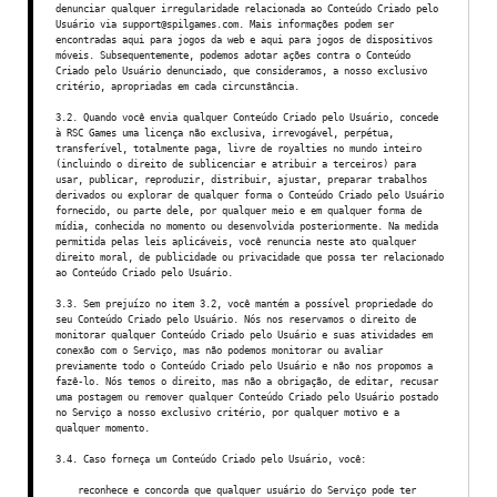
denunciar qualquer irregularidade relacionada ao Conteúdo Criado pelo
Usuário via support@spilgames.com. Mais informações podem ser
encontradas aqui para jogos da web e aqui para jogos de dispositivos
móveis. Subsequentemente, podemos adotar ações contra o Conteúdo
Criado pelo Usuário denunciado, que consideramos, a nosso exclusivo
critério, apropriadas em cada circunstância.
3.2. Quando você envia qualquer Conteúdo Criado pelo Usuário, concede
à RSC Games uma licença não exclusiva, irrevogável, perpétua,
transferível, totalmente paga, livre de royalties no mundo inteiro
(incluindo o direito de sublicenciar e atribuir a terceiros) para
usar, publicar, reproduzir, distribuir, ajustar, preparar trabalhos
derivados ou explorar de qualquer forma o Conteúdo Criado pelo Usuário
fornecido, ou parte dele, por qualquer meio e em qualquer forma de
mídia, conhecida no momento ou desenvolvida posteriormente. Na medida
permitida pelas leis aplicáveis, você renuncia neste ato qualquer
direito moral, de publicidade ou privacidade que possa ter relacionado
ao Conteúdo Criado pelo Usuário.
3.3. Sem prejuízo no item 3.2, você mantém a possível propriedade do
seu Conteúdo Criado pelo Usuário. Nós nos reservamos o direito de
monitorar qualquer Conteúdo Criado pelo Usuário e suas atividades em
conexão com o Serviço, mas não podemos monitorar ou avaliar
previamente todo o Conteúdo Criado pelo Usuário e não nos propomos a
fazê-lo. Nós temos o direito, mas não a obrigação, de editar, recusar
uma postagem ou remover qualquer Conteúdo Criado pelo Usuário postado
no Serviço a nosso exclusivo critério, por qualquer motivo e a
qualquer momento.
3.4. Caso forneça um Conteúdo Criado pelo Usuário, você:
reconhece e concorda que qualquer usuário do Serviço pode ter