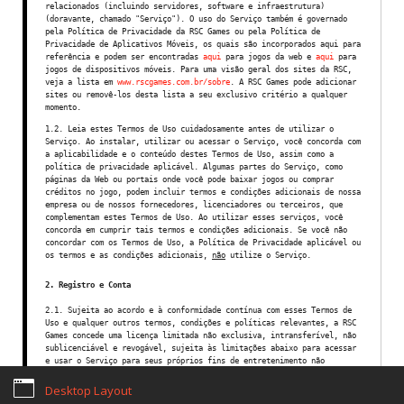
relacionados (incluindo servidores, software e infraestrutura)
(doravante, chamado "Serviço"). O uso do Serviço também é governado
pela Política de Privacidade da RSC Games ou pela Política de
Privacidade de Aplicativos Móveis, os quais são incorporados aqui para
referência e podem ser encontradas
aqui
para jogos da web e
aqui
para
jogos de dispositivos móveis. Para uma visão geral dos sites da RSC,
Home
Termos Legais
Sobre nós
Notícias
Games
veja a lista em
www.rscgames.com.br/sobre
. A RSC Games pode adicionar
sites ou removê-los desta lista a seu exclusivo critério a qualquer
Email de Suporte:
contato@rscgames.com.br
momento.
1.2. Leia estes Termos de Uso cuidadosamente antes de utilizar o
Copyright © 2026. RSC Games. Desenvolvimento by
JKAsites
Serviço. Ao instalar, utilizar ou acessar o Serviço, você concorda com
a aplicabilidade e o conteúdo destes Termos de Uso, assim como a
política de privacidade aplicável. Algumas partes do Serviço, como
páginas da Web ou portais onde você pode baixar jogos ou comprar
créditos no jogo, podem incluir termos e condições adicionais de nossa
empresa ou de nossos fornecedores, licenciadores ou terceiros, que
complementam estes Termos de Uso. Ao utilizar esses serviços, você
concorda em cumprir tais termos e condições adicionais. Se você não
concordar com os Termos de Uso, a Política de Privacidade aplicável ou
os termos e as condições adicionais,
não
utilize o Serviço.
2. Registro e Conta
2.1. Sujeita ao acordo e à conformidade contínua com esses Termos de
Uso e qualquer outros termos, condições e políticas relevantes, a RSC
Games concede uma licença limitada não exclusiva, intransferível, não
sublicenciável e revogável, sujeita às limitações abaixo para acessar
e usar o Serviço para seus próprios fins de entretenimento não
comerciais. Você concorda não utilizar o Serviço para nenhum outro
propósito.
Desktop Layout