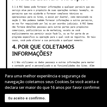
3.1 A RSC Games pode fornecer informações a qualquer parceiro que seu
serviço atue para o propósito de suas operações normais (exemplo, os
parceiros que nos ajudarão a fornecer complexos técnicos ou
operacionais para os Sites, e assim por diante), como mencionado na
seção 2. Nós podemos também fornecer informações a outros parceiros,
se nos for requisitado por lei ou por acordos judiciais. A RSC Games
não fornece detalhes pessoais para outras partes para propósitos
comerciais, publicitários ou de marketing, exceto se você
explicitamente nos permitir assim fazê-lo, ou se for parte de um
programa específico ou operação para o qual você se registrou. Em tais
casos, você pode alterar a sua permissão a qualquer momento.
4. POR QUE COLETAMOS
INFORMAÇÕES?
4.1 Nós utilizamos os dados pessoais e outras informações para manter
o conteúdo geral e personalizado e as funcionalidades dos Sites. Além
disso, utilizamos os detalhes pessoais para acatar os seus pedidos, e
assim conseguir fornecer a você os serviços, como descritos aqui,
Para uma melhor experiência e segurança de
quando utilizar os sites e para os propósitos descritos em outras
partes desta Política de Privacidade. Nós podemos (entre outros)
navegação coletamos seus Cookies.Se você aceita e
utilizar as informações que nós temos de você:
declara ser maior do que 16 anos por favor confirme:
Para fornecer acesso aos Sites e jogos e serviços associados, e
melhorar continuadamente seus recursos
Para guardar suas configurações de Sites, históricos de jogos e
fornecer conteúdo personalizado
Eu aceito e confirmo.
Para fornecer serviços de atendimento ao cliente
Para fornecer nosso serviço de chat
Para analisar e aprimorar o funcionamento dos Sites e jogos