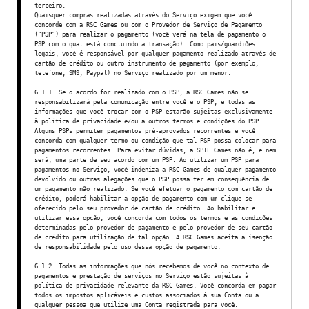
terceiro.
Quaisquer compras realizadas através do Serviço exigem que você
concorde com a RSC Games ou com o Provedor de Serviço de Pagamento
("PSP") para realizar o pagamento (você verá na tela de pagamento o
PSP com o qual está concluindo a transação). Como pais/guardiões
legais, você é responsável por qualquer pagamento realizado através de
cartão de crédito ou outro instrumento de pagamento (por exemplo,
telefone, SMS, Paypal) no Serviço realizado por um menor.
6.1.1. Se o acordo for realizado com o PSP, a RSC Games não se
responsabilizará pela comunicação entre você e o PSP, e todas as
informações que você trocar com o PSP estarão sujeitas exclusivamente
à política de privacidade e/ou a outros termos e condições do PSP.
Alguns PSPs permitem pagamentos pré-aprovados recorrentes e você
concorda com qualquer termo ou condição que tal PSP possa colocar para
pagamentos recorrentes. Para evitar dúvidas, a SPIL Games não é, e nem
será, uma parte de seu acordo com um PSP. Ao utilizar um PSP para
pagamentos no Serviço, você indeniza a RSC Games de qualquer pagamento
devolvido ou outras alegações que o PSP possa ter em consequência de
um pagamento não realizado. Se você efetuar o pagamento com cartão de
crédito, poderá habilitar a opção de pagamento com um clique se
oferecido pelo seu provedor de cartão de crédito. Ao habilitar e
utilizar essa opção, você concorda com todos os termos e as condições
determinadas pelo provedor de pagamento e pelo provedor de seu cartão
de crédito para utilização de tal opção. A RSC Games aceita a isenção
de responsabilidade pelo uso dessa opção de pagamento.
6.1.2. Todas as informações que nós recebemos de você no contexto de
pagamentos e prestação de serviços no Serviço estão sujeitas à
política de privacidade relevante da RSC Games. Você concorda em pagar
todos os impostos aplicáveis e custos associados à sua Conta ou a
qualquer pessoa que utilize uma Conta registrada para você.