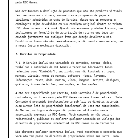
pela RSC Games.
Nós aceitaremos a devolução de produtos que não são produtos virtuais
(ex. mercadorias virtuais, assinaturas e progresso de jogos e
similares) adquiridos através do Serviço, desde que os produtos e
embalagens sejam devolvidos em sua condição original dentro de trinta
(30) dias do envio até você. Quando nós enviamos produtos físicos, nós
incluiremos um formulário de autorização de retorno que deve ser
enviado juntamente com qualquer item que deseje devolver a nós.
Produtos virtuais são não reembolsáveis, e não devolvíveis exceto, com
a nossa única e exclusiva discrição.
7. Direitos de Propriedade
7.1. O Serviço inclui uma variedade de conteúdo, marcas, dados,
trabalhos e materiais da RSC Games e terceiros (doravante todos
referidos como “Conteúdo”), incluindo, mas não limitado a, logos,
marcas, visuais, nomes de marcas, software, jogos, layouts,
informações, texto, dado, música, vídeo, imagens, scripts, designes,
gráficos, ícones de botões, instruções, e ilustrações.
A não ser especificado por escrito, todo Conteúdo é de propriedade,
controlado, ou licenciado pela RSC Games ou seus licenciadores. Todo
Conteúdo é protegido intelectualmente sob leis de direitos autorais
e/ou outras leis de propriedade intelectual de usos não autorizados.
As Marcas, os logos e designs não podem ser utilizados sem a
autorização expressa da RSC Games. Você concorda em não copiar,
redistribuir, publicar ou explorar qualquer Conteúdo em violação dos
direitos de propriedade intelectual da RSC Games ou de terceiros.
Não obstante qualquer contrário incluo, você reconhece e concorda que
você não tem posse ou direitos de propriedade sobre sua Conta. Tudo