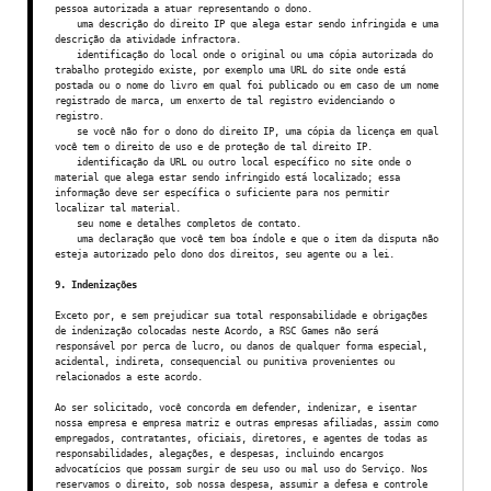
pessoa autorizada a atuar representando o dono.
uma descrição do direito IP que alega estar sendo infringida e uma
descrição da atividade infractora.
identificação do local onde o original ou uma cópia autorizada do
trabalho protegido existe, por exemplo uma URL do site onde está
postada ou o nome do livro em qual foi publicado ou em caso de um nome
registrado de marca, um enxerto de tal registro evidenciando o
registro.
se você não for o dono do direito IP, uma cópia da licença em qual
você tem o direito de uso e de proteção de tal direito IP.
identificação da URL ou outro local específico no site onde o
material que alega estar sendo infringido está localizado; essa
informação deve ser específica o suficiente para nos permitir
localizar tal material.
seu nome e detalhes completos de contato.
uma declaração que você tem boa índole e que o item da disputa não
esteja autorizado pelo dono dos direitos, seu agente ou a lei.
9. Indenizações
Exceto por, e sem prejudicar sua total responsabilidade e obrigações
de indenização colocadas neste Acordo, a RSC Games não será
responsável por perca de lucro, ou danos de qualquer forma especial,
acidental, indireta, consequencial ou punitiva provenientes ou
relacionados a este acordo.
Ao ser solicitado, você concorda em defender, indenizar, e isentar
nossa empresa e empresa matriz e outras empresas afiliadas, assim como
empregados, contratantes, oficiais, diretores, e agentes de todas as
responsabilidades, alegações, e despesas, incluindo encargos
advocatícios que possam surgir de seu uso ou mal uso do Serviço. Nos
reservamos o direito, sob nossa despesa, assumir a defesa e controle