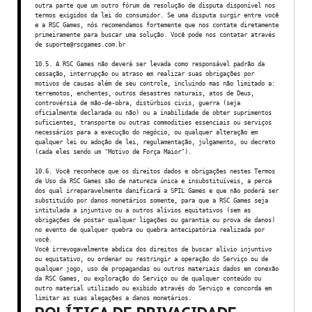
outra parte que um outro fórum de resolução de disputa disponível nos
termos exigidos da lei do consumidor. Se uma disputa surgir entre você
e a RSC Games, nós recomendamos fortemente que nos contate diretamente
primeiramente para buscar uma solução. Você pode nos contatar através
de suporte@rscgames.com.br
10.5. A RSC Games não deverá ser levada como responsável padrão da
cessação, interrupção ou atraso em realizar suas obrigações por
motivos de causas além de seu controle, incluindo mas não limitado a:
terremotos, enchentes, outros desastres naturais, atos de Deus,
controvérsia de mão-de-obra, distúrbios civis, guerra (seja
oficialmente declarada ou não) ou a inabilidade de obter suprimentos
suficientes, transporte ou outras commodities essenciais ou serviços
necessários para a execução do negócio, ou qualquer alteração em
qualquer lei ou adoção de lei, regulamentação, julgamento, ou decreto
(cada eles sendo um "Motivo de Força Maior").
10.6. Você reconhece que os direitos dados e obrigações nestes Termos
de Uso da RSC Games são de natureza única e insubstituíveis, a perca
dos qual irreparavelmente danificará a SPIL Games e que não poderá ser
substituído por danos monetários somente, para que a RSC Games seja
intitulada a injuntivo ou a outros alívios equitativos (sem as
obrigações de postar qualquer ligações ou garantia ou prova de danos)
no evento de qualquer quebra ou quebra antecipatória realizada por
você.
Você irrevogavelmente abdica dos direitos de buscar alívio injuntivo
ou equitativo, ou ordenar ou restringir a operação do Serviço ou de
qualquer jogo, uso de propagandas ou outros materiais dados em conexão
da RSC Games, ou exploração do Serviço ou de qualquer conteúdo ou
outro material utilizado ou exibido através do Serviço e concorda em
limitar as suas alegações a danos monetários.