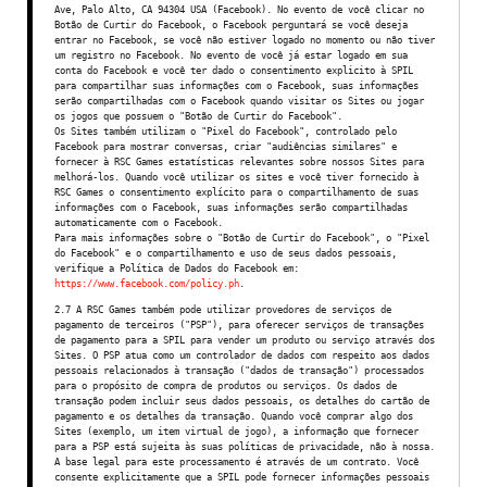
Ave, Palo Alto, CA 94304 USA (Facebook). No evento de você clicar no
Botão de Curtir do Facebook, o Facebook perguntará se você deseja
entrar no Facebook, se você não estiver logado no momento ou não tiver
um registro no Facebook. No evento de você já estar logado em sua
conta do Facebook e você ter dado o consentimento explicito à SPIL
para compartilhar suas informações com o Facebook, suas informações
serão compartilhadas com o Facebook quando visitar os Sites ou jogar
os jogos que possuem o "Botão de Curtir do Facebook".
Os Sites também utilizam o "Pixel do Facebook", controlado pelo
Facebook para mostrar conversas, criar "audiências similares" e
fornecer à RSC Games estatísticas relevantes sobre nossos Sites para
melhorá-los. Quando você utilizar os sites e você tiver fornecido à
RSC Games o consentimento explícito para o compartilhamento de suas
informações com o Facebook, suas informações serão compartilhadas
automaticamente com o Facebook.
Para mais informações sobre o "Botão de Curtir do Facebook", o "Pixel
do Facebook" e o compartilhamento e uso de seus dados pessoais,
verifique a Política de Dados do Facebook em:
https://www.facebook.com/policy.ph
.
2.7 A RSC Games também pode utilizar provedores de serviços de
pagamento de terceiros ("PSP"), para oferecer serviços de transações
de pagamento para a SPIL para vender um produto ou serviço através dos
Sites. O PSP atua como um controlador de dados com respeito aos dados
pessoais relacionados à transação ("dados de transação") processados
para o propósito de compra de produtos ou serviços. Os dados de
transação podem incluir seus dados pessoais, os detalhes do cartão de
pagamento e os detalhes da transação. Quando você comprar algo dos
Sites (exemplo, um item virtual de jogo), a informação que fornecer
para a PSP está sujeita às suas políticas de privacidade, não à nossa.
A base legal para este processamento é através de um contrato. Você
consente explicitamente que a SPIL pode fornecer informações pessoais