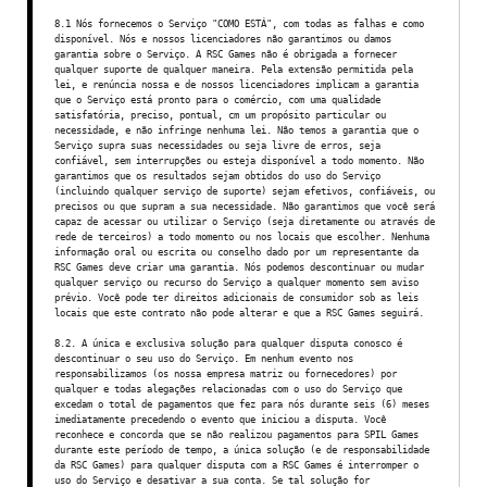
8.1 Nós fornecemos o Serviço "COMO ESTÁ", com todas as falhas e como
disponível. Nós e nossos licenciadores não garantimos ou damos
garantia sobre o Serviço. A RSC Games não é obrigada a fornecer
qualquer suporte de qualquer maneira. Pela extensão permitida pela
lei, e renúncia nossa e de nossos licenciadores implicam a garantia
que o Serviço está pronto para o comércio, com uma qualidade
satisfatória, preciso, pontual, cm um propósito particular ou
necessidade, e não infringe nenhuma lei. Não temos a garantia que o
Serviço supra suas necessidades ou seja livre de erros, seja
confiável, sem interrupções ou esteja disponível a todo momento. Não
garantimos que os resultados sejam obtidos do uso do Serviço
(incluindo qualquer serviço de suporte) sejam efetivos, confiáveis, ou
precisos ou que supram a sua necessidade. Não garantimos que você será
capaz de acessar ou utilizar o Serviço (seja diretamente ou através de
rede de terceiros) a todo momento ou nos locais que escolher. Nenhuma
informação oral ou escrita ou conselho dado por um representante da
RSC Games deve criar uma garantia. Nós podemos descontinuar ou mudar
qualquer serviço ou recurso do Serviço a qualquer momento sem aviso
prévio. Você pode ter direitos adicionais de consumidor sob as leis
locais que este contrato não pode alterar e que a RSC Games seguirá.
8.2. A única e exclusiva solução para qualquer disputa conosco é
descontinuar o seu uso do Serviço. Em nenhum evento nos
responsabilizamos (os nossa empresa matriz ou fornecedores) por
qualquer e todas alegações relacionadas com o uso do Serviço que
excedam o total de pagamentos que fez para nós durante seis (6) meses
imediatamente precedendo o evento que iniciou a disputa. Você
reconhece e concorda que se não realizou pagamentos para SPIL Games
durante este período de tempo, a única solução (e de responsabilidade
da RSC Games) para qualquer disputa com a RSC Games é interromper o
uso do Serviço e desativar a sua conta. Se tal solução for