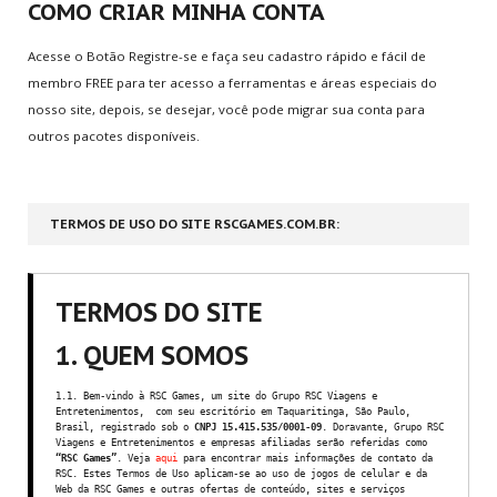
COMO CRIAR MINHA CONTA
MAIS
JOGADOS
Acesse o Botão Registre-se e faça seu cadastro rápido e fácil de
membro FREE para ter acesso a ferramentas e áreas especiais do
World Cup Penalty
nosso site, depois, se desejar, você pode migrar sua conta para
Tennis
outros pacotes disponíveis.
Call of Duty 2
Super Mario Bros.
Arcade Golf
TERMOS DE USO DO SITE RSCGAMES.COM.BR:
MENU
DO USUÁRIO
TERMOS DO SITE
Assinar Plano
1. QUEM SOMOS
Cadastre-se
Login/Conta
1.1. Bem-vindo à RSC Games, um site do Grupo RSC Viagens e
Entretenimentos, com seu escritório em Taquaritinga, São Paulo,
Meu Perfil
Brasil, registrado sob o
CNPJ 15.415.535/0001-09
. Doravante, Grupo RSC
Viagens e Entretenimentos e empresas afiliadas serão referidas como
Lembrete de Senha
“RSC Games”
. Veja
aqui
para encontrar mais informações de contato da
RSC. Estes Termos de Uso aplicam-se ao uso de jogos de celular e da
Lembrete de Usuário
Web da RSC Games e outras ofertas de conteúdo, sites e serviços