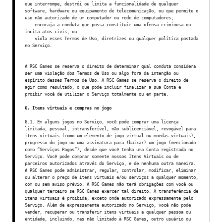
que interrompe, destrói ou limita a funcionalidade de qualquer
software, hardware ou equipamento de telecomunicação, ou que permite o
uso não autorizado de um computador ou rede de computadores;
encoraja a conduta que possa constituir uma ofensa criminosa ou
incita atos civis; ou
viola esses Termos de Uso, diretrizes ou qualquer política postada
no Serviço.
A RSC Games se reserva o direito de determinar qual conduta considera
ser uma violação dos Termos de Uso ou algo fora da intenção ou
espírito desses Termos de Uso. A RSC Games se reserva o direito de
agir como resultado, o que pode incluir finalizar a sua Conta e
proibir você de utilizar o Serviço totalmente ou em parte.
6. Itens virtuais e compras no jogo
6.1. Em alguns jogos no Serviço, você pode comprar uma licença
limitada, pessoal, intransferível, não sublicenciável, revogável para
itens virtuais (como um elemento de jogo virtual ou moedas virtuais),
progresso do jogo ou uma assinatura para (baixar) um jogo (mencionado
como “Serviços Pagos”), desde que você tenha uma Conta registrada no
Serviço. Você pode comprar somente nossos Itens Virtuais ou de
parceiros autorizados através do Serviço, e de nenhuma outra maneira.
A RSC Games pode administrar, regular, controlar, modificar, eliminar
ou alterar o preço de itens virtuais e/ou serviços a qualquer momento,
com ou sem aviso prévio. A RSC Games não terá obrigações com você ou
qualquer terceiro se RSC Games exercer tal direito. A transferência de
itens virtuais é proibida, exceto onde autorizado expressamente pelo
Serviço. Além de expressamente autorizado no Serviço, você não pode
vender, recuperar ou transferir itens virtuais a qualquer pessoa ou
entidade, incluindo, mas não limitado à RSC Games, outro usuário ou