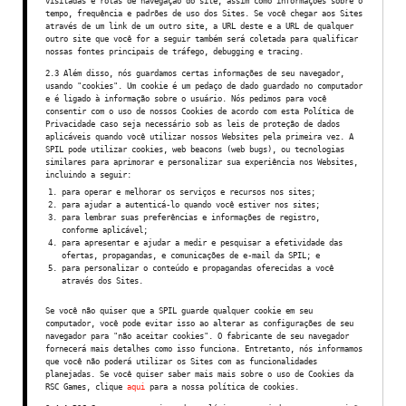
visitadas e rotas de navegação do site, assim como informações sobre o
tempo, frequência e padrões de uso dos Sites. Se você chegar aos Sites
através de um link de um outro site, a URL deste e a URL de qualquer
outro site que você for a seguir também será coletada para qualificar
nossas fontes principais de tráfego, debugging e tracing.
2.3 Além disso, nós guardamos certas informações de seu navegador,
usando "cookies". Um cookie é um pedaço de dado guardado no computador
e é ligado à informação sobre o usuário. Nós pedimos para você
consentir com o uso de nossos Cookies de acordo com esta Política de
Privacidade caso seja necessário sob as leis de proteção de dados
aplicáveis quando você utilizar nossos Websites pela primeira vez. A
SPIL pode utilizar cookies, web beacons (web bugs), ou tecnologias
similares para aprimorar e personalizar sua experiência nos Websites,
incluindo a seguir:
para operar e melhorar os serviços e recursos nos sites;
para ajudar a autenticá-lo quando você estiver nos sites;
para lembrar suas preferências e informações de registro,
conforme aplicável;
para apresentar e ajudar a medir e pesquisar a efetividade das
ofertas, propagandas, e comunicações de e-mail da SPIL; e
para personalizar o conteúdo e propagandas oferecidas a você
através dos Sites.
Se você não quiser que a SPIL guarde qualquer cookie em seu
computador, você pode evitar isso ao alterar as configurações de seu
navegador para "não aceitar cookies". O fabricante de seu navegador
fornecerá mais detalhes como isso funciona. Entretanto, nós informamos
que você não poderá utilizar os Sites com as funcionalidades
planejadas. Se você quiser saber mais mais sobre o uso de Cookies da
RSC Games, clique
aqui
para a nossa política de cookies.