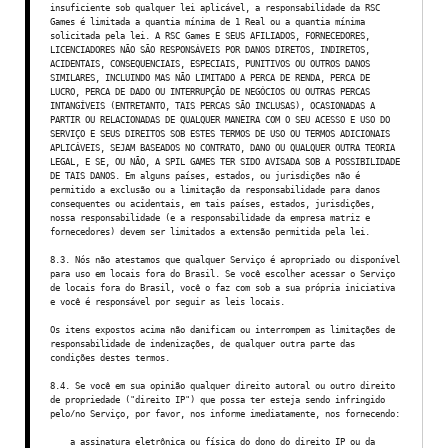
insuficiente sob qualquer lei aplicável, a responsabilidade da RSC
Games é limitada a quantia mínima de 1 Real ou a quantia mínima
solicitada pela lei. A RSC Games E SEUS AFILIADOS, FORNECEDORES,
LICENCIADORES NÃO SÃO RESPONSÁVEIS POR DANOS DIRETOS, INDIRETOS,
ACIDENTAIS, CONSEQUENCIAIS, ESPECIAIS, PUNITIVOS OU OUTROS DANOS
SIMILARES, INCLUINDO MAS NÃO LIMITADO A PERCA DE RENDA, PERCA DE
LUCRO, PERCA DE DADO OU INTERRUPÇÃO DE NEGÓCIOS OU OUTRAS PERCAS
INTANGÍVEIS (ENTRETANTO, TAIS PERCAS SÃO INCLUSAS), OCASIONADAS A
PARTIR OU RELACIONADAS DE QUALQUER MANEIRA COM O SEU ACESSO E USO DO
SERVIÇO E SEUS DIREITOS SOB ESTES TERMOS DE USO OU TERMOS ADICIONAIS
APLICÁVEIS, SEJAM BASEADOS NO CONTRATO, DANO OU QUALQUER OUTRA TEORIA
LEGAL, E SE, OU NÃO, A SPIL GAMES TER SIDO AVISADA SOB A POSSIBILIDADE
DE TAIS DANOS. Em alguns países, estados, ou jurisdições não é
permitido a exclusão ou a limitação da responsabilidade para danos
consequentes ou acidentais, em tais países, estados, jurisdições,
nossa responsabilidade (e a responsabilidade da empresa matriz e
fornecedores) devem ser limitados a extensão permitida pela lei.
8.3. Nós não atestamos que qualquer Serviço é apropriado ou disponível
para uso em locais fora do Brasil. Se você escolher acessar o Serviço
de locais fora do Brasil, você o faz com sob a sua própria iniciativa
e você é responsável por seguir as leis locais.
Os itens expostos acima não danificam ou interrompem as limitações de
responsabilidade de indenizações, de qualquer outra parte das
condições destes termos.
8.4. Se você em sua opinião qualquer direito autoral ou outro direito
de propriedade ("direito IP") que possa ter esteja sendo infringido
pelo/no Serviço, por favor, nos informe imediatamente, nos fornecendo:
a assinatura eletrônica ou física do dono do direito IP ou da