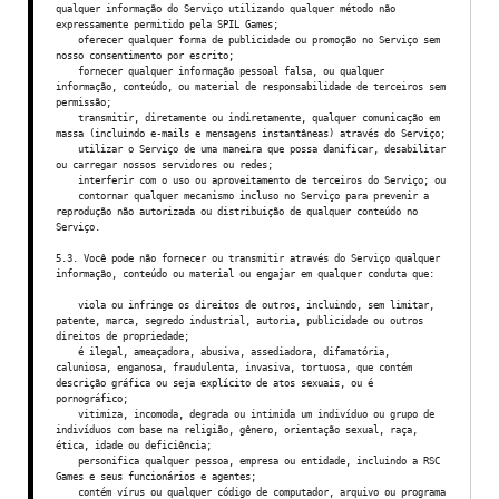
qualquer informação do Serviço utilizando qualquer método não
expressamente permitido pela SPIL Games;
oferecer qualquer forma de publicidade ou promoção no Serviço sem
nosso consentimento por escrito;
fornecer qualquer informação pessoal falsa, ou qualquer
informação, conteúdo, ou material de responsabilidade de terceiros sem
permissão;
transmitir, diretamente ou indiretamente, qualquer comunicação em
massa (incluindo e-mails e mensagens instantâneas) através do Serviço;
utilizar o Serviço de uma maneira que possa danificar, desabilitar
ou carregar nossos servidores ou redes;
interferir com o uso ou aproveitamento de terceiros do Serviço; ou
contornar qualquer mecanismo incluso no Serviço para prevenir a
reprodução não autorizada ou distribuição de qualquer conteúdo no
Serviço.
5.3. Você pode não fornecer ou transmitir através do Serviço qualquer
informação, conteúdo ou material ou engajar em qualquer conduta que:
viola ou infringe os direitos de outros, incluindo, sem limitar,
patente, marca, segredo industrial, autoria, publicidade ou outros
direitos de propriedade;
é ilegal, ameaçadora, abusiva, assediadora, difamatória,
caluniosa, enganosa, fraudulenta, invasiva, tortuosa, que contém
descrição gráfica ou seja explícito de atos sexuais, ou é
pornográfico;
vitimiza, incomoda, degrada ou intimida um indivíduo ou grupo de
indivíduos com base na religião, gênero, orientação sexual, raça,
ética, idade ou deficiência;
personifica qualquer pessoa, empresa ou entidade, incluindo a RSC
Games e seus funcionários e agentes;
contém vírus ou qualquer código de computador, arquivo ou programa