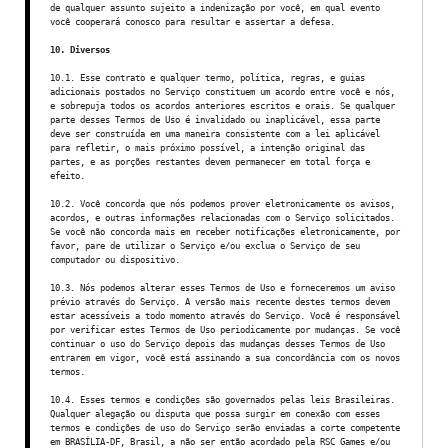
de qualquer assunto sujeito a indenização por você, em qual evento
você cooperará conosco para resultar e assertar a defesa.
10. Diversos
10.1. Esse contrato e qualquer termo, política, regras, e guias
adicionais postados no Serviço constituem um acordo entre você e nós,
e sobrepuja todos os acordos anteriores escritos e orais. Se qualquer
parte desses Termos de Uso é invalidado ou inaplicável, essa parte
deve ser construída em uma maneira consistente com a lei aplicável
para refletir, o mais próximo possível, a intenção original das
partes, e as porções restantes devem permanecer em total força e
efeito.
10.2. Você concorda que nós podemos prover eletronicamente os avisos,
acordos, e outras informações relacionadas com o Serviço solicitados.
Se você não concorda mais em receber notificações eletronicamente, por
favor, pare de utilizar o Serviço e/ou exclua o Serviço de seu
computador ou dispositivo.
10.3. Nós podemos alterar esses Termos de Uso e forneceremos um aviso
prévio através do Serviço. A versão mais recente destes termos devem
estar acessíveis a todo momento através do Serviço. Você é responsável
por verificar estes Termos de Uso periodicamente por mudanças. Se você
continuar o uso do Serviço depois das mudanças desses Termos de Uso
entrarem em vigor, você está assinando a sua concordância com os novos
termos.
10.4. Esses termos e condições são governados pelas leis Brasileiras.
Qualquer alegação ou disputa que possa surgir em conexão com esses
termos e condições de uso do Serviço serão enviadas a corte competente
em BRASÍLIA-DF, Brasil, a não ser então acordado pela RSC Games e/ou