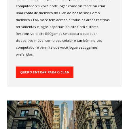
Seja Blogueiro
computadores.Você pode jogar como visitante ou criar
uma conta de membro do Clan do nosso site.Como
INFO
GAMES
membro CLAN você tem acesso a todas as áreas restritas,
ferramentas e jogos especiais do site.Com sistema
Novos Games
Responsivo o site RSCgames se adapta a qualquer
Games Mais Jogados
dispositivo móvel como seu celular e também no seu
Games Mais Votados
computador e permite que você jogue seus games
Games Atualizados
preferidos.
INFO
& SUPORTE
QUERO ENTRAR PARA O CLAN
Quem somos
O que fazemos
Contato
FAQs
Pesquisar no site
Notícias