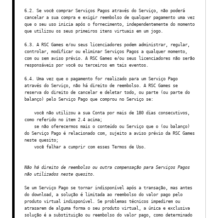
6.2. Se você comprar Serviços Pagos através do Serviço, não poderá
cancelar a sua compra e exigir reembolso de qualquer pagamento uma vez
que o seu uso inicia após o fornecimento, independentemente do momento
que utilizou os seus primeiros itens virtuais em um jogo.
6.3. A RSC Games e/ou seus licenciadores podem administrar, regular,
controlar, modificar ou eliminar Serviços Pagos a qualquer momento,
com ou sem aviso prévio. A RSC Games e/ou seus licenciadores não serão
responsáveis por você ou terceiros em tais eventos.
6.4. Uma vez que o pagamento for realizado para um Serviço Pago
através do Serviço, não há direito de reembolso. A RSC Games se
reserva do direito de cancelar e deletar todo, ou parte (ou parte do
balanço) pelo Serviço Pago que comprou no Serviço se:
você não utilizou a sua Conta por mais de 180 dias consecutivos,
como referido no item 2.4 acima;
se não oferecermos mais o conteúdo ou Serviço que o (ou balanço)
do Serviço Pago é relacionado com, sujeito a aviso prévio da RSC Games
neste quesito;
você falhar a cumprir com esses Termos de Uso.
Não há direito de reembolso ou outra compensação para Serviços Pagos
não utilizados neste quesito.
Se um Serviço Pago se tornar indisponível após a transação, mas antes
do download, a solução é limitada ao reembolso do valor pago pelo
produto virtual indisponível. Se problemas técnicos impedirem ou
atrasarem de alguma forma o seu produto virtual, a única e exclusiva
solução é a substituição ou reembolso do valor pago, como determinado