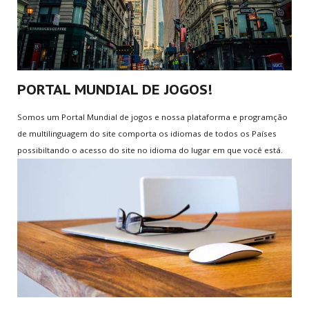
NOVOS
GAMES
Super Mario Bros.
V0.8 Super Smash Flash 2
PORTAL MUNDIAL DE JOGOS!
Tennis
Table Soccer
Somos um Portal Mundial de jogos e nossa plataforma e programção
8 Ball Pool
de multilinguagem do site comporta os idiomas de todos os Países
possibiltando o acesso do site no idioma do lugar em que você está.
TERMOS
LEGAIS
Termos do Site
Política de Privacidade
Informação aos Pais
Política de Cookies
Política de Trocas
Todos os Termos