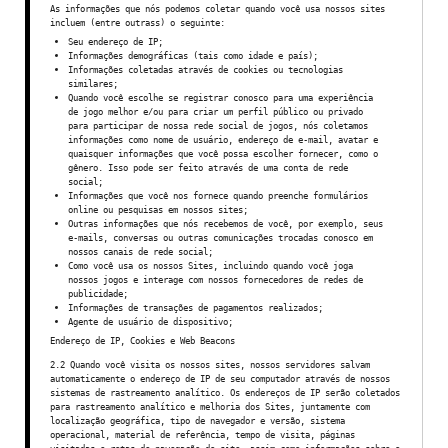
As informações que nós podemos coletar quando você usa nossos sites
incluem (entre outrass) o seguinte:
Seu endereço de IP;
Informações demográficas (tais como idade e país);
Informações coletadas através de cookies ou tecnologias
similares;
Quando você escolhe se registrar conosco para uma experiência
de jogo melhor e/ou para criar um perfil público ou privado
para participar de nossa rede social de jogos, nós coletamos
informações como nome de usuário, endereço de e-mail, avatar e
quaisquer informações que você possa escolher fornecer, como o
gênero. Isso pode ser feito através de uma conta de rede
social;
Informações que você nos fornece quando preenche formulários
online ou pesquisas em nossos sites;
Outras informações que nós recebemos de você, por exemplo, seus
e-mails, conversas ou outras comunicações trocadas conosco em
nossos canais de rede social;
Como você usa os nossos Sites, incluindo quando você joga
nossos jogos e interage com nossos fornecedores de redes de
publicidade;
Informações de transações de pagamentos realizados;
Agente de usuário de dispositivo;
Endereço de IP, Cookies e Web Beacons
2.2 Quando você visita os nossos sites, nossos servidores salvam
automaticamente o endereço de IP de seu computador através de nossos
sistemas de rastreamento analítico. Os endereços de IP serão coletados
para rastreamento analítico e melhoria dos Sites, juntamente com
localização geográfica, tipo de navegador e versão, sistema
operacional, material de referência, tempo de visita, páginas