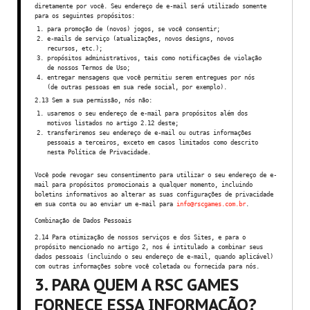
diretamente por você. Seu endereço de e-mail será utilizado somente
para os seguintes propósitos:
para promoção de (novos) jogos, se você consentir;
e-mails de serviço (atualizações, novos designs, novos
recursos, etc.);
propósitos administrativos, tais como notificações de violação
de nossos Termos de Uso;
entregar mensagens que você permitiu serem entregues por nós
(de outras pessoas em sua rede social, por exemplo).
2.13 Sem a sua permissão, nós não:
usaremos o seu endereço de e-mail para propósitos além dos
motivos listados no artigo 2.12 deste;
transferiremos seu endereço de e-mail ou outras informações
pessoais a terceiros, exceto em casos limitados como descrito
nesta Política de Privacidade.
Você pode revogar seu consentimento para utilizar o seu endereço de e-
mail para propósitos promocionais a qualquer momento, incluindo
boletins informativos ao alterar as suas configurações de privacidade
em sua conta ou ao enviar um e-mail para
info@rscgames.com.br
.
Combinação de Dados Pessoais
2.14 Para otimização de nossos serviços e dos Sites, e para o
propósito mencionado no artigo 2, nos é intitulado a combinar seus
dados pessoais (incluindo o seu endereço de e-mail, quando aplicável)
com outras informações sobre você coletada ou fornecida para nós.
3. PARA QUEM A RSC GAMES
FORNECE ESSA INFORMAÇÃO?