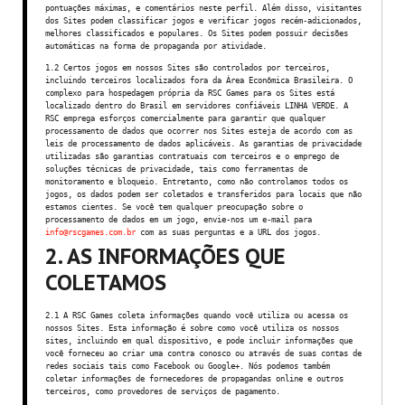
pontuações máximas, e comentários neste perfil. Além disso, visitantes
dos Sites podem classificar jogos e verificar jogos recém-adicionados,
melhores classificados e populares. Os Sites podem possuir decisões
automáticas na forma de propaganda por atividade.
1.2 Certos jogos em nossos Sites são controlados por terceiros,
incluindo terceiros localizados fora da Área Econômica Brasileira. O
complexo para hospedagem própria da RSC Games para os Sites está
localizado dentro do Brasil em servidores confiáveis LINHA VERDE. A
RSC emprega esforços comercialmente para garantir que qualquer
processamento de dados que ocorrer nos Sites esteja de acordo com as
leis de processamento de dados aplicáveis. As garantias de privacidade
utilizadas são garantias contratuais com terceiros e o emprego de
soluções técnicas de privacidade, tais como ferramentas de
monitoramento e bloqueio. Entretanto, como não controlamos todos os
jogos, os dados podem ser coletados e transferidos para locais que não
estamos cientes. Se você tem qualquer preocupação sobre o
processamento de dados em um jogo, envie-nos um e-mail para
info@rscgames.com.br
com as suas perguntas e a URL dos jogos.
2. AS INFORMAÇÕES QUE
COLETAMOS
2.1 A RSC Games coleta informações quando você utiliza ou acessa os
nossos Sites. Esta informação é sobre como você utiliza os nossos
sites, incluindo em qual dispositivo, e pode incluir informações que
você forneceu ao criar uma contra conosco ou através de suas contas de
redes sociais tais como Facebook ou Google+. Nós podemos também
coletar informações de fornecedores de propagandas online e outros
terceiros, como provedores de serviços de pagamento.