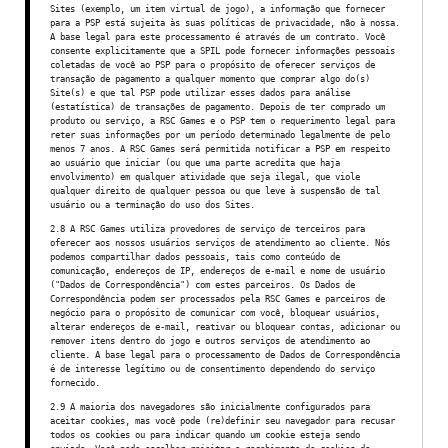
Sites (exemplo, um item virtual de jogo), a informação que fornecer
para a PSP está sujeita às suas políticas de privacidade, não à nossa.
A base legal para este processamento é através de um contrato. Você
consente explicitamente que a SPIL pode fornecer informações pessoais
coletadas de você ao PSP para o propósito de oferecer serviços de
transação de pagamento a qualquer momento que comprar algo do(s)
Site(s) e que tal PSP pode utilizar esses dados para análise
(estatística) de transações de pagamento. Depois de ter comprado um
produto ou serviço, a RSC Games e o PSP tem o requerimento legal para
reter suas informações por um período determinado legalmente de pelo
menos 7 anos. A RSC Games será permitida notificar a PSP em respeito
ao usuário que iniciar (ou que uma parte acredita que haja
envolvimento) em qualquer atividade que seja ilegal, que viole
qualquer direito de qualquer pessoa ou que leve à suspensão de tal
usuário ou a terminação do uso dos Sites.
2.8 A RSC Games utiliza provedores de serviço de terceiros para
oferecer aos nossos usuários serviços de atendimento ao cliente. Nós
podemos compartilhar dados pessoais, tais como conteúdo de
comunicação, endereços de IP, endereços de e-mail e nome de usuário
("Dados de Correspondência") com estes parceiros. Os Dados de
Correspondência podem ser processados pela RSC Games e parceiros de
negócio para o propósito de comunicar com você, bloquear usuários,
alterar endereços de e-mail, reativar ou bloquear contas, adicionar ou
remover itens dentro do jogo e outros serviços de atendimento ao
cliente. A base legal para o processamento de Dados de Correspondência
é de interesse legítimo ou de consentimento dependendo do serviço
fornecido.
2.9 A maioria dos navegadores são inicialmente configurados para
aceitar cookies, mas você pode (re)definir seu navegador para recusar
todos os cookies ou para indicar quando um cookie esteja sendo