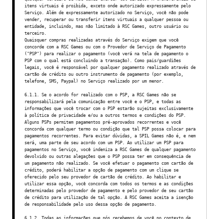
itens virtuais é proibida, exceto onde autorizado expressamente pelo
Serviço. Além de expressamente autorizado no Serviço, você não pode
vender, recuperar ou transferir itens virtuais a qualquer pessoa ou
entidade, incluindo, mas não limitado à RSC Games, outro usuário ou
terceiro.
Quaisquer compras realizadas através do Serviço exigem que você
concorde com a RSC Games ou com o Provedor de Serviço de Pagamento
("PSP") para realizar o pagamento (você verá na tela de pagamento o
PSP com o qual está concluindo a transação). Como pais/guardiões
legais, você é responsável por qualquer pagamento realizado através de
cartão de crédito ou outro instrumento de pagamento (por exemplo,
telefone, SMS, Paypal) no Serviço realizado por um menor.
6.1.1. Se o acordo for realizado com o PSP, a RSC Games não se
responsabilizará pela comunicação entre você e o PSP, e todas as
informações que você trocar com o PSP estarão sujeitas exclusivamente
à política de privacidade e/ou a outros termos e condições do PSP.
Alguns PSPs permitem pagamentos pré-aprovados recorrentes e você
concorda com qualquer termo ou condição que tal PSP possa colocar para
pagamentos recorrentes. Para evitar dúvidas, a SPIL Games não é, e nem
será, uma parte de seu acordo com um PSP. Ao utilizar um PSP para
pagamentos no Serviço, você indeniza a RSC Games de qualquer pagamento
devolvido ou outras alegações que o PSP possa ter em consequência de
um pagamento não realizado. Se você efetuar o pagamento com cartão de
crédito, poderá habilitar a opção de pagamento com um clique se
oferecido pelo seu provedor de cartão de crédito. Ao habilitar e
utilizar essa opção, você concorda com todos os termos e as condições
determinadas pelo provedor de pagamento e pelo provedor de seu cartão
de crédito para utilização de tal opção. A RSC Games aceita a isenção
de responsabilidade pelo uso dessa opção de pagamento.
6.1.2. Todas as informações que nós recebemos de você no contexto de