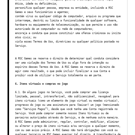
ética, idade ou deficiência;
personifica qualquer pessoa, empresa ou entidade, incluindo a RSC
Games e seus funcionários e agentes;
contém vírus ou qualquer código de computador, arquivo ou programa que
interrompe, destrói ou limita a funcionalidade de qualquer software,
hardware ou equipamento de telecomunicação, ou que permite o uso não
autorizado de um computador ou rede de computadores;
encoraja a conduta que possa constituir uma ofensa criminosa ou incita
atos civis; ou
viola esses Termos de Uso, diretrizes ou qualquer política postada no
Serviço.
A RSC Games se reserva o direito de determinar qual conduta considera
ser uma violação dos Termos de Uso ou algo fora da intenção ou
espírito desses Termos de Uso. A RSC Games se reserva o direito de
agir como resultado, o que pode incluir finalizar a sua Conta e
proibir você de utilizar o Serviço totalmente ou em parte.
6. Itens virtuais e compras no jogo
6.1. Em alguns jogos no Serviço, você pode comprar uma licença
limitada, pessoal, intransferível, não sublicenciável, revogável para
itens virtuais (como um elemento de jogo virtual ou moedas virtuais),
progresso do jogo ou uma assinatura para (baixar) um jogo (mencionado
como “Serviços Pagos”), desde que você tenha uma Conta registrada no
Serviço. Você pode comprar somente nossos Itens Virtuais ou de
parceiros autorizados através do Serviço, e de nenhuma outra maneira.
A RSC Games pode administrar, regular, controlar, modificar, eliminar
ou alterar o preço de itens virtuais e/ou serviços a qualquer momento,
com ou sem aviso prévio. A RSC Games não terá obrigações com você ou
qualquer terceiro se RSC Games exercer tal direito. A transferência de