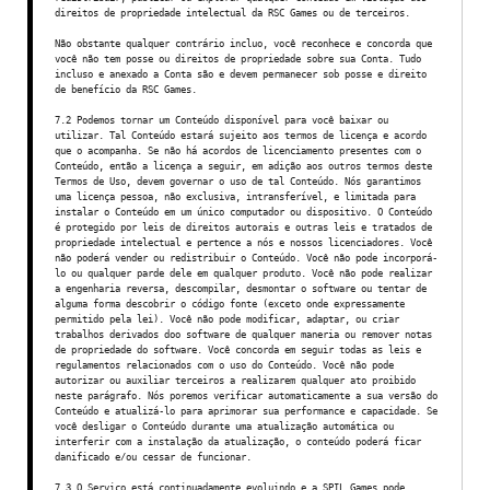
direitos de propriedade intelectual da RSC Games ou de terceiros.
Não obstante qualquer contrário incluo, você reconhece e concorda que
você não tem posse ou direitos de propriedade sobre sua Conta. Tudo
incluso e anexado a Conta são e devem permanecer sob posse e direito
de benefício da RSC Games.
7.2 Podemos tornar um Conteúdo disponível para você baixar ou
utilizar. Tal Conteúdo estará sujeito aos termos de licença e acordo
que o acompanha. Se não há acordos de licenciamento presentes com o
Conteúdo, então a licença a seguir, em adição aos outros termos deste
Termos de Uso, devem governar o uso de tal Conteúdo. Nós garantimos
uma licença pessoa, não exclusiva, intransferível, e limitada para
instalar o Conteúdo em um único computador ou dispositivo. O Conteúdo
é protegido por leis de direitos autorais e outras leis e tratados de
propriedade intelectual e pertence a nós e nossos licenciadores. Você
não poderá vender ou redistribuir o Conteúdo. Você não pode incorporá-
lo ou qualquer parde dele em qualquer produto. Você não pode realizar
a engenharia reversa, descompilar, desmontar o software ou tentar de
alguma forma descobrir o código fonte (exceto onde expressamente
permitido pela lei). Você não pode modificar, adaptar, ou criar
trabalhos derivados doo software de qualquer maneria ou remover notas
de propriedade do software. Você concorda em seguir todas as leis e
regulamentos relacionados com o uso do Conteúdo. Você não pode
autorizar ou auxiliar terceiros a realizarem qualquer ato proibido
neste parágrafo. Nós poremos verificar automaticamente a sua versão do
Conteúdo e atualizá-lo para aprimorar sua performance e capacidade. Se
você desligar o Conteúdo durante uma atualização automática ou
interferir com a instalação da atualização, o conteúdo poderá ficar
danificado e/ou cessar de funcionar.
7.3 O Serviço está continuadamente evoluindo e a SPIL Games pode