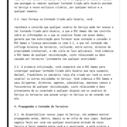
uma postagem ou remover qualquer Conteúdo Criado pelo Usuário postado
no Serviço a nosso exclusivo critério, por qualquer motivo e a
qualquer momento.
3.4. Caso forneça um Conteúdo Criado pelo Usuário, você:
reconhece e concorda que qualquer usuário do Serviço pode ter acesso a
tal Conteúdo Criado pelo Usuário, e que a RSC Games não tem controle
sobre as informações ou o que os usuários fazem com esses dados;
garante que tem autorização para fornecer esse conteúdo e conceder à
RSC Games a licença mencionada no item 3.2, e que tal conteúdo não
infringe direitos de terceiros, incluindo, entre outros, direitos de
propriedade intelectual, e não viola as leis aplicáveis. Você indeniza
a RSC Games de qualquer reivindicação, custo relacionado ou dano
causado por terceiros (juntamente com qualquer autoridade).
3.5. À primeira solicitação, você cooperará com a RSC Games para
investigar qualquer Conteúdo Criado pelo Usuário que seja suspeito,
desleal, fraudulento ou impróprio (seja ele criado por você ou outro
usuário) ou outras atividades no Serviço. Você indeniza a RSC Games e
seus dirigentes, diretores, agentes, subsidiárias, empresas comuns e
funcionários de qualquer reivindicação, custo relacionado e dano
proveniente de ou conectado a qualquer disputa com os usuários do
Serviço ou terceiros que possam surgir no Serviço ou em conexão com
ele.
4. Propagandas e Conteúdo de Terceiros
4.1. Ao disponibilizar nossos jogos no Serviço, nós podemos mostrar
propagandas antes, dentro, depois ou em volta de tais jogos. Qualquer
negócio feito por você com qualquer anunciante através de nosso
Serviço é feito somente entre você e o anunciante, e está sujeito a