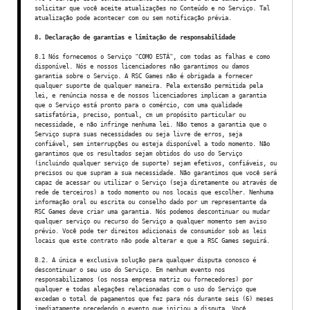
solicitar que você aceite atualizações no Conteúdo e no Serviço. Tal
atualização pode acontecer com ou sem notificação prévia.
8. Declaração de garantias e limitação de responsabilidade
8.1 Nós fornecemos o Serviço "COMO ESTÁ", com todas as falhas e como
disponível. Nós e nossos licenciadores não garantimos ou damos
garantia sobre o Serviço. A RSC Games não é obrigada a fornecer
qualquer suporte de qualquer maneira. Pela extensão permitida pela
lei, e renúncia nossa e de nossos licenciadores implicam a garantia
que o Serviço está pronto para o comércio, com uma qualidade
satisfatória, preciso, pontual, cm um propósito particular ou
necessidade, e não infringe nenhuma lei. Não temos a garantia que o
Serviço supra suas necessidades ou seja livre de erros, seja
confiável, sem interrupções ou esteja disponível a todo momento. Não
garantimos que os resultados sejam obtidos do uso do Serviço
(incluindo qualquer serviço de suporte) sejam efetivos, confiáveis, ou
precisos ou que supram a sua necessidade. Não garantimos que você será
capaz de acessar ou utilizar o Serviço (seja diretamente ou através de
rede de terceiros) a todo momento ou nos locais que escolher. Nenhuma
informação oral ou escrita ou conselho dado por um representante da
RSC Games deve criar uma garantia. Nós podemos descontinuar ou mudar
qualquer serviço ou recurso do Serviço a qualquer momento sem aviso
prévio. Você pode ter direitos adicionais de consumidor sob as leis
locais que este contrato não pode alterar e que a RSC Games seguirá.
8.2. A única e exclusiva solução para qualquer disputa conosco é
descontinuar o seu uso do Serviço. Em nenhum evento nos
responsabilizamos (os nossa empresa matriz ou fornecedores) por
qualquer e todas alegações relacionadas com o uso do Serviço que
excedam o total de pagamentos que fez para nós durante seis (6) meses
imediatamente precedendo o evento que iniciou a disputa. Você