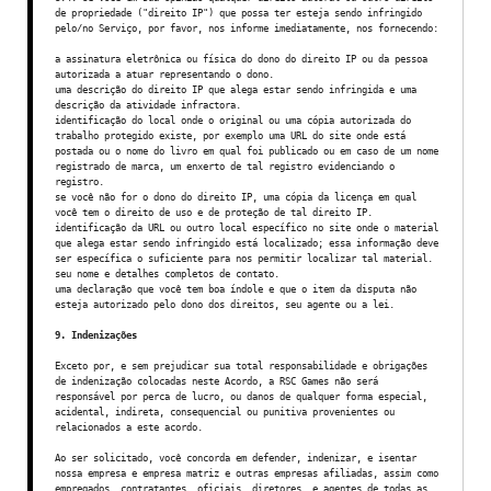
de propriedade ("direito IP") que possa ter esteja sendo infringido
pelo/no Serviço, por favor, nos informe imediatamente, nos fornecendo:
a assinatura eletrônica ou física do dono do direito IP ou da pessoa
autorizada a atuar representando o dono.
uma descrição do direito IP que alega estar sendo infringida e uma
descrição da atividade infractora.
identificação do local onde o original ou uma cópia autorizada do
trabalho protegido existe, por exemplo uma URL do site onde está
postada ou o nome do livro em qual foi publicado ou em caso de um nome
registrado de marca, um enxerto de tal registro evidenciando o
registro.
se você não for o dono do direito IP, uma cópia da licença em qual
você tem o direito de uso e de proteção de tal direito IP.
identificação da URL ou outro local específico no site onde o material
que alega estar sendo infringido está localizado; essa informação deve
ser específica o suficiente para nos permitir localizar tal material.
seu nome e detalhes completos de contato.
uma declaração que você tem boa índole e que o item da disputa não
esteja autorizado pelo dono dos direitos, seu agente ou a lei.
9. Indenizações
Exceto por, e sem prejudicar sua total responsabilidade e obrigações
de indenização colocadas neste Acordo, a RSC Games não será
responsável por perca de lucro, ou danos de qualquer forma especial,
acidental, indireta, consequencial ou punitiva provenientes ou
relacionados a este acordo.
Ao ser solicitado, você concorda em defender, indenizar, e isentar
nossa empresa e empresa matriz e outras empresas afiliadas, assim como
empregados, contratantes, oficiais, diretores, e agentes de todas as