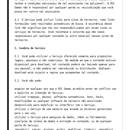
termos e condições adicionais de tal anunciante (se aplicável). A RSC
Games não é responsável por qualquer perda ou reivindicação que você
possa ter contra tal anunciante.
4.2. O Serviço pode incluir links para sites de terceiros, como links
fornecidos como resultados automáticos de busca. A existência desse
link não significa que nós nos responsabilizamos por esses sites ou
serviços de terceiros. Você reconhece e concorda que não somos
responsáveis por qualquer conteúdo ou outro material nesses sites de
terceiros.
5. Conduta de Serviço
5.1. Você pode utilizar o Serviço oferecido somente para propósitos
legais, pessoais e não comerciais. Na medida em que o conteúdo estiver
disponível para download, tal conteúdo poderá ser baixado apenas para
uso pessoal, e não poderá ser reproduzido ou distribuído. Qualquer
download está sujeito a regras que acompanham tal conteúdo.
5.2. Você não pode:
engajar em qualquer ato que a RSC Games acredita estar em conflito com
o espírito ou intenção do Serviço;
utilizar trapaças, abusos, softwares automáticos, bots, hacks,
modificações ou qualquer software de terceiro não autorizado
desenvolvido para modificar ou interferir com o Serviço;
utilizar o Serviço de uma maneira que exceda os direitos garantidos
para o seu uso;
utilizar o Serviço para pesquisa de dados, robôs ou ferramentas
similares de coleta de dados e extração no conteúdo; ou de qualquer
parte do Serviço;
reproduzir, copiar, ajustar, exibir, modificar, traduzir, reproduzir