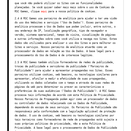
que você não poderá utilizar os Sites com as funcionalidades
planejadas. Se você quiser saber mais mais sobre o uso de Cookies da
RSC Games, clique
aqui
para a nossa política de cookies.
2.4 A RSC Games usa parceiros de analítica para ajudar a ter uma visão
do uso dos Websites e serviços ("Uso de Dados"). Esses parceiros de
analítica processam o Uso de Dados que podem incluir, entre outros, o
seu endereço de IP, localização geográfica, tipo de navegador e
versão, sistema operacional, tempo de visita, visualização de páginas
e outras informações sobre como você utiliza e navega nos Sites. Estes
dados são utilizados para analisar o uso dos Sites e para melhorar os
Sites e serviços. Nossos parceiros de analítica atuarão como um
processador de dados em relação ao Uso de Dados. A base legal para o
processamento do Uso de Dados é de interesse legítimo.
2.5 A RSC Games também utiliza fornecedores de redes de publicidade,
trocas de publicidade e servidores de publicidade ("Parceiros de
Publicidade") para ajudar a apresentar propagandas nos Sites. Esses
parceiros utilizam cookies, web beacons, ou tecnologias similares para
apresentar, afunilar e medir a efetividade de suas propagandas,
utilizando os dados coletados com o tempo e através de suas redes de
páginas da web para determinar ou prever as características e
preferências de suas audiências ("Dados de Publicidade"). A RSC Games
processa tais informações de acordo com esta Política de Privacidade.
Nossos Parceiros de Propaganda podem agir como um processador de dados
ou controlador de dados relacionado com os Dados de Publicidade,
dependendo do escopo de seus serviços. Os Parceiros de Publicidade são
responsáveis pela conformidade com a legislação aplicável de proteção
de dados. O uso de cookies, web beacons ou tecnologias similares por
tais terceiros como fornecedores de rede de propagandas está sujeita a
suas próprias políticas de privacidade, não a esta Política de
Privacidade. A base legal para o processamento de Dados de Publicidade