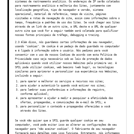
sistemas de rastreamento analítico. Os endereços de IP serão coletados
para rastreamento analítico e melhoria dos Sites, juntamente com
localização geográfica, tipo de navegador e versão, sistema
operacional, material de referência, tempo de visita, páginas
visitadas e rotas de navegação do site, assim como informações sobre o
tempo, frequência e padrões de uso dos Sites. Se você chegar aos Sites
através de um link de um outro site, a URL deste e a URL de qualquer
outro site que você for a seguir também será coletada para qualificar
nossas fontes principais de tráfego, debugging e tracing.
2.3 Além disso, nós guardamos certas informações de seu navegador,
usando "cookies". Um cookie é um pedaço de dado guardado no computador
e é ligado à informação sobre o usuário. Nós pedimos para você
consentir com o uso de nossos Cookies de acordo com esta Política de
Privacidade caso seja necessário sob as leis de proteção de dados
aplicáveis quando você utilizar nossos Websites pela primeira vez. A
SPIL pode utilizar cookies, web beacons (web bugs), ou tecnologias
similares para aprimorar e personalizar sua experiência nos Websites,
incluindo a seguir:
para operar e melhorar os serviços e recursos nos sites;
para ajudar a autenticá-lo quando você estiver nos sites;
para lembrar suas preferências e informações de registro,
conforme aplicável;
para apresentar e ajudar a medir e pesquisar a efetividade das
ofertas, propagandas, e comunicações de e-mail da SPIL; e
para personalizar o conteúdo e propagandas oferecidas a você
através dos Sites.
Se você não quiser que a SPIL guarde qualquer cookie em seu
computador, você pode evitar isso ao alterar as configurações de seu
navegador para "não aceitar cookies". O fabricante de seu navegador
fornecerá mais detalhes como isso funciona. Entretanto, nós informamos