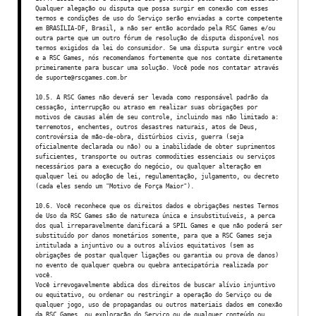
Qualquer alegação ou disputa que possa surgir em conexão com esses
termos e condições de uso do Serviço serão enviadas a corte competente
em BRASÍLIA-DF, Brasil, a não ser então acordado pela RSC Games e/ou
outra parte que um outro fórum de resolução de disputa disponível nos
termos exigidos da lei do consumidor. Se uma disputa surgir entre você
e a RSC Games, nós recomendamos fortemente que nos contate diretamente
primeiramente para buscar uma solução. Você pode nos contatar através
de suporte@rscgames.com.br
10.5. A RSC Games não deverá ser levada como responsável padrão da
cessação, interrupção ou atraso em realizar suas obrigações por
motivos de causas além de seu controle, incluindo mas não limitado a:
terremotos, enchentes, outros desastres naturais, atos de Deus,
controvérsia de mão-de-obra, distúrbios civis, guerra (seja
oficialmente declarada ou não) ou a inabilidade de obter suprimentos
suficientes, transporte ou outras commodities essenciais ou serviços
necessários para a execução do negócio, ou qualquer alteração em
qualquer lei ou adoção de lei, regulamentação, julgamento, ou decreto
(cada eles sendo um "Motivo de Força Maior").
10.6. Você reconhece que os direitos dados e obrigações nestes Termos
de Uso da RSC Games são de natureza única e insubstituíveis, a perca
dos qual irreparavelmente danificará a SPIL Games e que não poderá ser
substituído por danos monetários somente, para que a RSC Games seja
intitulada a injuntivo ou a outros alívios equitativos (sem as
obrigações de postar qualquer ligações ou garantia ou prova de danos)
no evento de qualquer quebra ou quebra antecipatória realizada por
você.
Você irrevogavelmente abdica dos direitos de buscar alívio injuntivo
ou equitativo, ou ordenar ou restringir a operação do Serviço ou de
qualquer jogo, uso de propagandas ou outros materiais dados em conexão
da RSC Games, ou exploração do Serviço ou de qualquer conteúdo ou