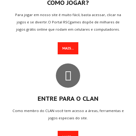
COMO JOGAR?
NOVOS
GAMES
Para jogar em nosso site é muito fácil, basta acessar, clicar na
jogos e se divertir.O Portal RSCgames dispõe de milhares de
Super Mario Bros.
jogos grátis online que rodam em celulares e computadores.
V0.8 Super Smash Flash 2
Tennis
MAIS...
Table Soccer
8 Ball Pool
TERMOS
LEGAIS
Termos do Site
ENTRE PARA O CLAN
Política de Privacidade
Informação aos Pais
Como membro do CLAN você tem acesso a áreas, ferramentas e
Política de Cookies
jogos especiais do site.
Política de Trocas
Todos os Termos