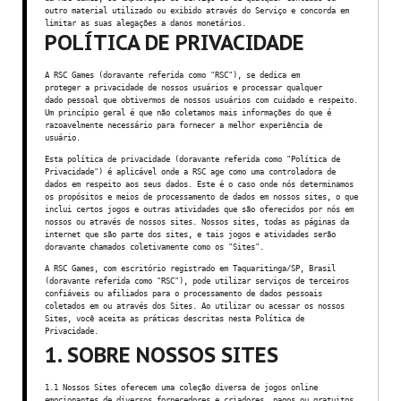
outro material utilizado ou exibido através do Serviço e concorda em
limitar as suas alegações a danos monetários.
POLÍTICA DE PRIVACIDADE
A RSC Games (doravante referida como "RSC"), se dedica em
proteger a privacidade de nossos usuários e processar qualquer
dado pessoal que obtivermos de nossos usuários com cuidado e respeito.
Um princípio geral é que não coletamos mais informações do que é
razoavelmente necessário para fornecer a melhor experiência de
usuário.
Esta política de privacidade (doravante referida como "Política de
Privacidade") é aplicável onde a RSC age como uma controladora de
dados em respeito aos seus dados. Este é o caso onde nós determinamos
os propósitos e meios de processamento de dados em nossos sites, o que
inclui certos jogos e outras atividades que são oferecidos por nós em
nossos ou através de nossos sites. Nossos sites, todas as páginas da
internet que são parte dos sites, e tais jogos e atividades serão
doravante chamados coletivamente como os "Sites".
A RSC Games, com escritório registrado em Taquaritinga/SP, Brasil
(doravante referida como "RSC"), pode utilizar serviços de terceiros
confiáveis ou afiliados para o processamento de dados pessoais
coletados em ou através dos Sites. Ao utilizar ou acessar os nossos
Sites, você aceita as práticas descritas nesta Política de
Privacidade.
1. SOBRE NOSSOS SITES
1.1 Nossos Sites oferecem uma coleção diversa de jogos online
emocionantes de diversos fornecedores e criadores, pagos ou gratuitos,