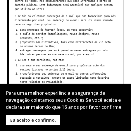
dentro de jogos, nós consideraremos que essa informação é parte de
domínio público. Esta informação será acessível por qualquer pessoa
que utiliza os Sites.
2.12 Nós só coletamos endereços de e-mail que são fornecidos para nós
diretamente por você. Seu endereço de e-mail será utilizado somente
para os seguintes propósitos:
para promoção de (novos) jogos, se você consentir;
e-mails de serviço (atualizações, novos designs, novos
recursos, etc.);
propósitos administrativos, tais como notificações de violação
de nossos Termos de Uso;
entregar mensagens que você permitiu serem entregues por nós
(de outras pessoas em sua rede social, por exemplo).
2.13 Sem a sua permissão, nós não:
usaremos o seu endereço de e-mail para propósitos além dos
motivos listados no artigo 2.12 deste;
transferiremos seu endereço de e-mail ou outras informações
pessoais a terceiros, exceto em casos limitados como descrito
nesta Política de Privacidade.
Para uma melhor experiência e segurança de
Você pode revogar seu consentimento para utilizar o seu endereço de e-
mail para propósitos promocionais a qualquer momento, incluindo
navegação coletamos seus Cookies.Se você aceita e
boletins informativos ao alterar as suas configurações de privacidade
em sua conta ou ao enviar um e-mail para
info@rscgames.com.br
.
declara ser maior do que 16 anos por favor confirme:
Combinação de Dados Pessoais
2.14 Para otimização de nossos serviços e dos Sites, e para o
Eu aceito e confirmo.
propósito mencionado no artigo 2, nos é intitulado a combinar seus
dados pessoais (incluindo o seu endereço de e-mail, quando aplicável)
com outras informações sobre você coletada ou fornecida para nós.