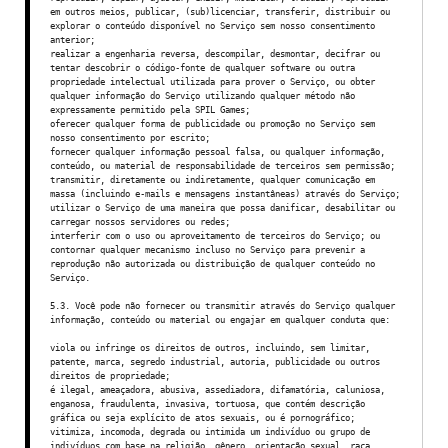
em outros meios, publicar, (sub)licenciar, transferir, distribuir ou
explorar o conteúdo disponível no Serviço sem nosso consentimento
anterior;
realizar a engenharia reversa, descompilar, desmontar, decifrar ou
tentar descobrir o código-fonte de qualquer software ou outra
propriedade intelectual utilizada para prover o Serviço, ou obter
qualquer informação do Serviço utilizando qualquer método não
expressamente permitido pela SPIL Games;
oferecer qualquer forma de publicidade ou promoção no Serviço sem
nosso consentimento por escrito;
fornecer qualquer informação pessoal falsa, ou qualquer informação,
conteúdo, ou material de responsabilidade de terceiros sem permissão;
transmitir, diretamente ou indiretamente, qualquer comunicação em
massa (incluindo e-mails e mensagens instantâneas) através do Serviço;
utilizar o Serviço de uma maneira que possa danificar, desabilitar ou
carregar nossos servidores ou redes;
interferir com o uso ou aproveitamento de terceiros do Serviço; ou
contornar qualquer mecanismo incluso no Serviço para prevenir a
reprodução não autorizada ou distribuição de qualquer conteúdo no
Serviço.
5.3. Você pode não fornecer ou transmitir através do Serviço qualquer
informação, conteúdo ou material ou engajar em qualquer conduta que:
viola ou infringe os direitos de outros, incluindo, sem limitar,
patente, marca, segredo industrial, autoria, publicidade ou outros
direitos de propriedade;
é ilegal, ameaçadora, abusiva, assediadora, difamatória, caluniosa,
enganosa, fraudulenta, invasiva, tortuosa, que contém descrição
gráfica ou seja explícito de atos sexuais, ou é pornográfico;
vitimiza, incomoda, degrada ou intimida um indivíduo ou grupo de
indivíduos com base na religião, gênero, orientação sexual, raça,