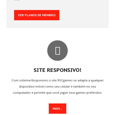
Multijogadores
VER PLANOS DE MEMBRO
MEMBROS
Aventura
ESCOLHA
SEU PAÍS
Vi ste ovdje:
Home
.
Sobre
.
O que fazemos
SITE RESPONSIVO!
JUNTE-SE
A NÓS
Com sistema Responsivo o site RSCgames se adapta a qualquer
dispositivo móvel como seu celular e também no seu
Crie sua conta
computador e permite que você jogue seus games preferidos.
Entre para o CLAN
Seja voluntário
Envie Iframe
MAIS...