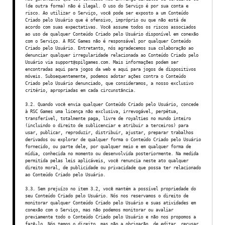
(de outra forma) não é ilegal. O uso do Serviço é por sua conta e
risco. Ao utilizar o Serviço, você pode ser exposto a um Conteúdo
Criado pelo Usuário que é ofensivo, impróprio ou que não está de
acordo com suas expectativas. Você assume todos os riscos associados
ao uso de qualquer Conteúdo Criado pelo Usuário disponível em conexão
com o Serviço. A RSC Games não é responsável por qualquer Conteúdo
Criado pelo Usuário. Entretanto, nós agradecemos sua colaboração ao
denunciar qualquer irregularidade relacionada ao Conteúdo Criado pelo
Usuário via support@spilgames.com. Mais informações podem ser
encontradas aqui para jogos da web e aqui para jogos de dispositivos
móveis. Subsequentemente, podemos adotar ações contra o Conteúdo
Criado pelo Usuário denunciado, que consideramos, a nosso exclusivo
critério, apropriadas em cada circunstância.
3.2. Quando você envia qualquer Conteúdo Criado pelo Usuário, concede
à RSC Games uma licença não exclusiva, irrevogável, perpétua,
transferível, totalmente paga, livre de royalties no mundo inteiro
(incluindo o direito de sublicenciar e atribuir a terceiros) para
usar, publicar, reproduzir, distribuir, ajustar, preparar trabalhos
derivados ou explorar de qualquer forma o Conteúdo Criado pelo Usuário
fornecido, ou parte dele, por qualquer meio e em qualquer forma de
mídia, conhecida no momento ou desenvolvida posteriormente. Na medida
permitida pelas leis aplicáveis, você renuncia neste ato qualquer
direito moral, de publicidade ou privacidade que possa ter relacionado
ao Conteúdo Criado pelo Usuário.
3.3. Sem prejuízo no item 3.2, você mantém a possível propriedade do
seu Conteúdo Criado pelo Usuário. Nós nos reservamos o direito de
monitorar qualquer Conteúdo Criado pelo Usuário e suas atividades em
conexão com o Serviço, mas não podemos monitorar ou avaliar
previamente todo o Conteúdo Criado pelo Usuário e não nos propomos a
fazê-lo. Nós temos o direito, mas não a obrigação, de editar, recusar