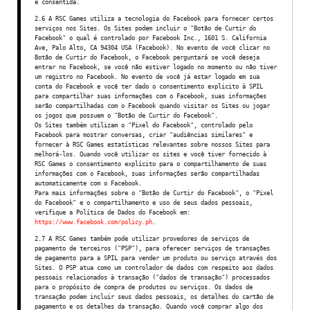
é consentida.
2.6 A RSC Games utiliza a tecnologia do Facebook para fornecer certos
serviços nos Sites. Os Sites podem incluir o "Botão de Curtir do
Facebook" o qual é controlado por Facebook Inc., 1601 S. California
Ave, Palo Alto, CA 94304 USA (Facebook). No evento de você clicar no
Botão de Curtir do Facebook, o Facebook perguntará se você deseja
entrar no Facebook, se você não estiver logado no momento ou não tiver
um registro no Facebook. No evento de você já estar logado em sua
conta do Facebook e você ter dado o consentimento explicito à SPIL
para compartilhar suas informações com o Facebook, suas informações
serão compartilhadas com o Facebook quando visitar os Sites ou jogar
os jogos que possuem o "Botão de Curtir do Facebook".
Os Sites também utilizam o "Pixel do Facebook", controlado pelo
Facebook para mostrar conversas, criar "audiências similares" e
fornecer à RSC Games estatísticas relevantes sobre nossos Sites para
melhorá-los. Quando você utilizar os sites e você tiver fornecido à
RSC Games o consentimento explícito para o compartilhamento de suas
informações com o Facebook, suas informações serão compartilhadas
automaticamente com o Facebook.
Para mais informações sobre o "Botão de Curtir do Facebook", o "Pixel
do Facebook" e o compartilhamento e uso de seus dados pessoais,
verifique a Política de Dados do Facebook em:
https://www.facebook.com/policy.ph
.
2.7 A RSC Games também pode utilizar provedores de serviços de
pagamento de terceiros ("PSP"), para oferecer serviços de transações
de pagamento para a SPIL para vender um produto ou serviço através dos
Sites. O PSP atua como um controlador de dados com respeito aos dados
pessoais relacionados à transação ("dados de transação") processados
para o propósito de compra de produtos ou serviços. Os dados de
transação podem incluir seus dados pessoais, os detalhes do cartão de
pagamento e os detalhes da transação. Quando você comprar algo dos