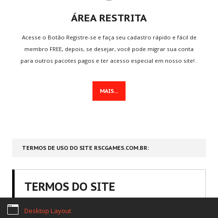
ÁREA RESTRITA
Acesse o Botão Registre-se e faça seu cadastro rápido e fácil de
Home
Termos Legais
Sobre nós
Notícias
Games
membro FREE, depois, se desejar, você pode migrar sua conta
Email de Suporte:
contato@rscgames.com.br
para outros pacotes pagos e ter acesso especial em nosso site! .
Copyright © 2026. RSC Games. Desenvolvimento by
JKAsites
MAIS...
TERMOS DE USO DO SITE RSCGAMES.COM.BR:
TERMOS DO SITE
1. QUEM SOMOS
Desktop Layout