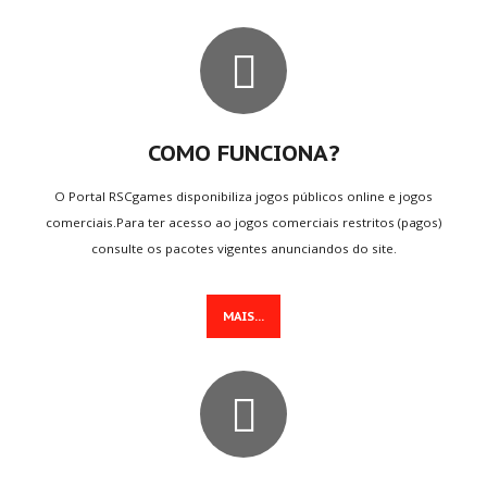
Seja Blogueiro
INFO
GAMES
Novos Games
Games Mais Jogados
COMO FUNCIONA?
Games Mais Votados
O Portal RSCgames disponibiliza jogos públicos online e jogos
Games Atualizados
comerciais.Para ter acesso ao jogos comerciais restritos (pagos)
consulte os pacotes vigentes anunciandos do site.
INFO
& SUPORTE
MAIS...
Quem somos
O que fazemos
Contato
FAQs
Pesquisar no site
Notícias