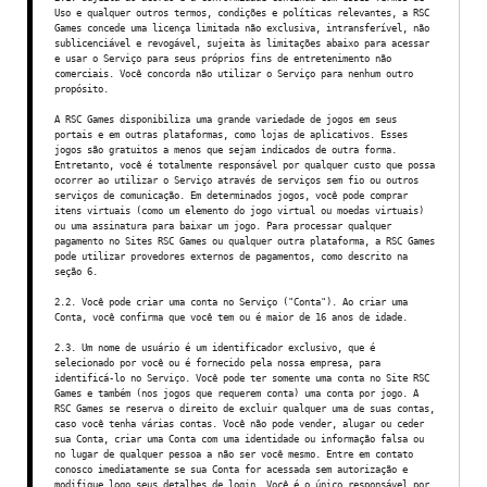
Uso e qualquer outros termos, condições e políticas relevantes, a RSC
Games concede uma licença limitada não exclusiva, intransferível, não
sublicenciável e revogável, sujeita às limitações abaixo para acessar
e usar o Serviço para seus próprios fins de entretenimento não
comerciais. Você concorda não utilizar o Serviço para nenhum outro
propósito.
A RSC Games disponibiliza uma grande variedade de jogos em seus
portais e em outras plataformas, como lojas de aplicativos. Esses
jogos são gratuitos a menos que sejam indicados de outra forma.
Entretanto, você é totalmente responsável por qualquer custo que possa
ocorrer ao utilizar o Serviço através de serviços sem fio ou outros
serviços de comunicação. Em determinados jogos, você pode comprar
itens virtuais (como um elemento do jogo virtual ou moedas virtuais)
ou uma assinatura para baixar um jogo. Para processar qualquer
pagamento no Sites RSC Games ou qualquer outra plataforma, a RSC Games
pode utilizar provedores externos de pagamentos, como descrito na
seção 6.
2.2. Você pode criar uma conta no Serviço ("Conta"). Ao criar uma
Conta, você confirma que você tem ou é maior de 16 anos de idade.
2.3. Um nome de usuário é um identificador exclusivo, que é
selecionado por você ou é fornecido pela nossa empresa, para
identificá-lo no Serviço. Você pode ter somente uma conta no Site RSC
Games e também (nos jogos que requerem conta) uma conta por jogo. A
RSC Games se reserva o direito de excluir qualquer uma de suas contas,
caso você tenha várias contas. Você não pode vender, alugar ou ceder
sua Conta, criar uma Conta com uma identidade ou informação falsa ou
no lugar de qualquer pessoa a não ser você mesmo. Entre em contato
conosco imediatamente se sua Conta for acessada sem autorização e
modifique logo seus detalhes de login. Você é o único responsável por