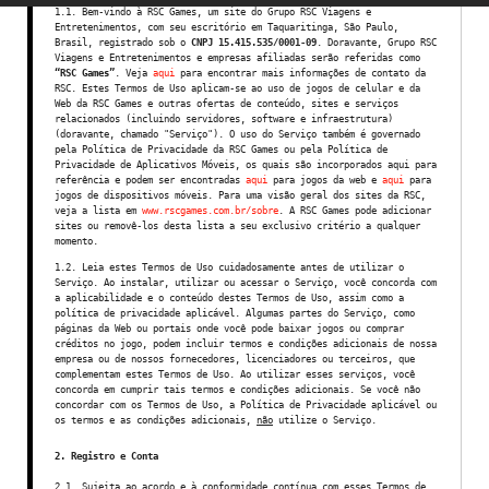
1.1. Bem-vindo à RSC Games, um site do Grupo RSC Viagens e
Entretenimentos, com seu escritório em Taquaritinga, São Paulo,
Brasil, registrado sob o
CNPJ 15.415.535/0001-09
. Doravante, Grupo RSC
Viagens e Entretenimentos e empresas afiliadas serão referidas como
“RSC Games”
. Veja
aqui
para encontrar mais informações de contato da
RSC. Estes Termos de Uso aplicam-se ao uso de jogos de celular e da
Web da RSC Games e outras ofertas de conteúdo, sites e serviços
relacionados (incluindo servidores, software e infraestrutura)
(doravante, chamado "Serviço"). O uso do Serviço também é governado
pela Política de Privacidade da RSC Games ou pela Política de
Privacidade de Aplicativos Móveis, os quais são incorporados aqui para
referência e podem ser encontradas
aqui
para jogos da web e
aqui
para
jogos de dispositivos móveis. Para uma visão geral dos sites da RSC,
veja a lista em
www.rscgames.com.br/sobre
. A RSC Games pode adicionar
sites ou removê-los desta lista a seu exclusivo critério a qualquer
momento.
1.2. Leia estes Termos de Uso cuidadosamente antes de utilizar o
Serviço. Ao instalar, utilizar ou acessar o Serviço, você concorda com
a aplicabilidade e o conteúdo destes Termos de Uso, assim como a
política de privacidade aplicável. Algumas partes do Serviço, como
páginas da Web ou portais onde você pode baixar jogos ou comprar
créditos no jogo, podem incluir termos e condições adicionais de nossa
empresa ou de nossos fornecedores, licenciadores ou terceiros, que
complementam estes Termos de Uso. Ao utilizar esses serviços, você
concorda em cumprir tais termos e condições adicionais. Se você não
concordar com os Termos de Uso, a Política de Privacidade aplicável ou
os termos e as condições adicionais,
não
utilize o Serviço.
2. Registro e Conta
2.1. Sujeita ao acordo e à conformidade contínua com esses Termos de