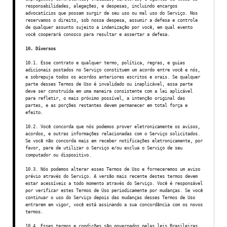
responsabilidades, alegações, e despesas, incluindo encargos
advocatícios que possam surgir de seu uso ou mal uso do Serviço. Nos
reservamos o direito, sob nossa despesa, assumir a defesa e controle
de qualquer assunto sujeito a indenização por você, em qual evento
você cooperará conosco para resultar e assertar a defesa.
10. Diversos
10.1. Esse contrato e qualquer termo, política, regras, e guias
adicionais postados no Serviço constituem um acordo entre você e nós,
e sobrepuja todos os acordos anteriores escritos e orais. Se qualquer
parte desses Termos de Uso é invalidado ou inaplicável, essa parte
deve ser construída em uma maneira consistente com a lei aplicável
para refletir, o mais próximo possível, a intenção original das
partes, e as porções restantes devem permanecer em total força e
efeito.
10.2. Você concorda que nós podemos prover eletronicamente os avisos,
acordos, e outras informações relacionadas com o Serviço solicitados.
Se você não concorda mais em receber notificações eletronicamente, por
favor, pare de utilizar o Serviço e/ou exclua o Serviço de seu
computador ou dispositivo.
10.3. Nós podemos alterar esses Termos de Uso e forneceremos um aviso
prévio através do Serviço. A versão mais recente destes termos devem
estar acessíveis a todo momento através do Serviço. Você é responsável
por verificar estes Termos de Uso periodicamente por mudanças. Se você
continuar o uso do Serviço depois das mudanças desses Termos de Uso
entrarem em vigor, você está assinando a sua concordância com os novos
termos.
10.4. Esses termos e condições são governados pelas leis Brasileiras.