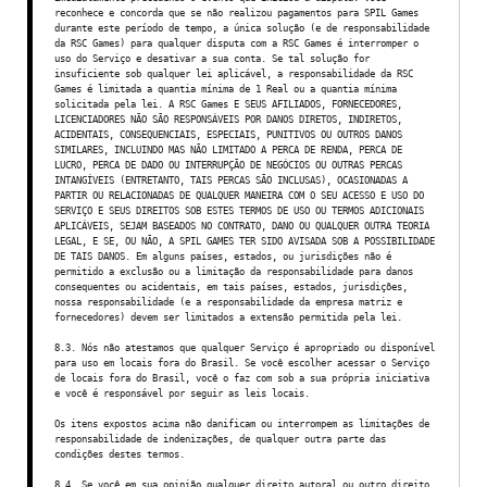
reconhece e concorda que se não realizou pagamentos para SPIL Games
durante este período de tempo, a única solução (e de responsabilidade
da RSC Games) para qualquer disputa com a RSC Games é interromper o
uso do Serviço e desativar a sua conta. Se tal solução for
insuficiente sob qualquer lei aplicável, a responsabilidade da RSC
Games é limitada a quantia mínima de 1 Real ou a quantia mínima
solicitada pela lei. A RSC Games E SEUS AFILIADOS, FORNECEDORES,
LICENCIADORES NÃO SÃO RESPONSÁVEIS POR DANOS DIRETOS, INDIRETOS,
ACIDENTAIS, CONSEQUENCIAIS, ESPECIAIS, PUNITIVOS OU OUTROS DANOS
SIMILARES, INCLUINDO MAS NÃO LIMITADO A PERCA DE RENDA, PERCA DE
LUCRO, PERCA DE DADO OU INTERRUPÇÃO DE NEGÓCIOS OU OUTRAS PERCAS
INTANGÍVEIS (ENTRETANTO, TAIS PERCAS SÃO INCLUSAS), OCASIONADAS A
PARTIR OU RELACIONADAS DE QUALQUER MANEIRA COM O SEU ACESSO E USO DO
SERVIÇO E SEUS DIREITOS SOB ESTES TERMOS DE USO OU TERMOS ADICIONAIS
APLICÁVEIS, SEJAM BASEADOS NO CONTRATO, DANO OU QUALQUER OUTRA TEORIA
LEGAL, E SE, OU NÃO, A SPIL GAMES TER SIDO AVISADA SOB A POSSIBILIDADE
DE TAIS DANOS. Em alguns países, estados, ou jurisdições não é
permitido a exclusão ou a limitação da responsabilidade para danos
consequentes ou acidentais, em tais países, estados, jurisdições,
nossa responsabilidade (e a responsabilidade da empresa matriz e
fornecedores) devem ser limitados a extensão permitida pela lei.
8.3. Nós não atestamos que qualquer Serviço é apropriado ou disponível
para uso em locais fora do Brasil. Se você escolher acessar o Serviço
de locais fora do Brasil, você o faz com sob a sua própria iniciativa
e você é responsável por seguir as leis locais.
Os itens expostos acima não danificam ou interrompem as limitações de
responsabilidade de indenizações, de qualquer outra parte das
condições destes termos.
8.4. Se você em sua opinião qualquer direito autoral ou outro direito