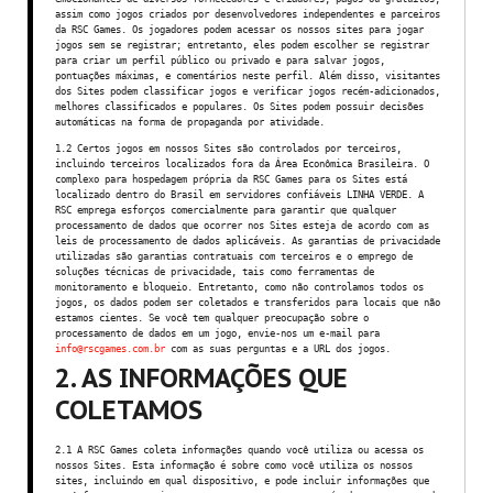
assim como jogos criados por desenvolvedores independentes e parceiros
da RSC Games. Os jogadores podem acessar os nossos sites para jogar
jogos sem se registrar; entretanto, eles podem escolher se registrar
para criar um perfil público ou privado e para salvar jogos,
pontuações máximas, e comentários neste perfil. Além disso, visitantes
dos Sites podem classificar jogos e verificar jogos recém-adicionados,
melhores classificados e populares. Os Sites podem possuir decisões
automáticas na forma de propaganda por atividade.
1.2 Certos jogos em nossos Sites são controlados por terceiros,
incluindo terceiros localizados fora da Área Econômica Brasileira. O
complexo para hospedagem própria da RSC Games para os Sites está
localizado dentro do Brasil em servidores confiáveis LINHA VERDE. A
RSC emprega esforços comercialmente para garantir que qualquer
processamento de dados que ocorrer nos Sites esteja de acordo com as
leis de processamento de dados aplicáveis. As garantias de privacidade
utilizadas são garantias contratuais com terceiros e o emprego de
soluções técnicas de privacidade, tais como ferramentas de
monitoramento e bloqueio. Entretanto, como não controlamos todos os
jogos, os dados podem ser coletados e transferidos para locais que não
estamos cientes. Se você tem qualquer preocupação sobre o
processamento de dados em um jogo, envie-nos um e-mail para
info@rscgames.com.br
com as suas perguntas e a URL dos jogos.
2. AS INFORMAÇÕES QUE
COLETAMOS
2.1 A RSC Games coleta informações quando você utiliza ou acessa os
nossos Sites. Esta informação é sobre como você utiliza os nossos
sites, incluindo em qual dispositivo, e pode incluir informações que