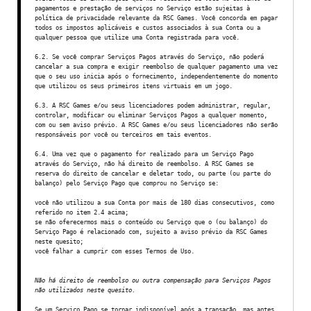
pagamentos e prestação de serviços no Serviço estão sujeitas à
política de privacidade relevante da RSC Games. Você concorda em pagar
todos os impostos aplicáveis e custos associados à sua Conta ou a
qualquer pessoa que utilize uma Conta registrada para você.
6.2. Se você comprar Serviços Pagos através do Serviço, não poderá
cancelar a sua compra e exigir reembolso de qualquer pagamento uma vez
que o seu uso inicia após o fornecimento, independentemente do momento
que utilizou os seus primeiros itens virtuais em um jogo.
6.3. A RSC Games e/ou seus licenciadores podem administrar, regular,
controlar, modificar ou eliminar Serviços Pagos a qualquer momento,
com ou sem aviso prévio. A RSC Games e/ou seus licenciadores não serão
responsáveis por você ou terceiros em tais eventos.
6.4. Uma vez que o pagamento for realizado para um Serviço Pago
através do Serviço, não há direito de reembolso. A RSC Games se
reserva do direito de cancelar e deletar todo, ou parte (ou parte do
balanço) pelo Serviço Pago que comprou no Serviço se:
você não utilizou a sua Conta por mais de 180 dias consecutivos, como
referido no item 2.4 acima;
se não oferecermos mais o conteúdo ou Serviço que o (ou balanço) do
Serviço Pago é relacionado com, sujeito a aviso prévio da RSC Games
neste quesito;
você falhar a cumprir com esses Termos de Uso.
Não há direito de reembolso ou outra compensação para Serviços Pagos
não utilizados neste quesito.
Se um Serviço Pago se tornar indisponível após a transação, mas antes