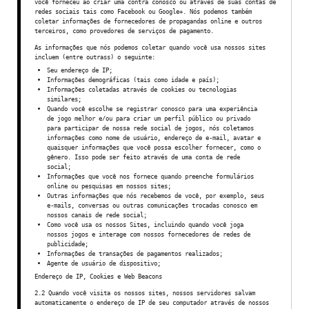
você forneceu ao criar uma contra conosco ou através de suas contas de
redes sociais tais como Facebook ou Google+. Nós podemos também
coletar informações de fornecedores de propagandas online e outros
terceiros, como provedores de serviços de pagamento.
As informações que nós podemos coletar quando você usa nossos sites
incluem (entre outrass) o seguinte:
Seu endereço de IP;
Informações demográficas (tais como idade e país);
Informações coletadas através de cookies ou tecnologias
similares;
Quando você escolhe se registrar conosco para uma experiência
de jogo melhor e/ou para criar um perfil público ou privado
para participar de nossa rede social de jogos, nós coletamos
informações como nome de usuário, endereço de e-mail, avatar e
quaisquer informações que você possa escolher fornecer, como o
gênero. Isso pode ser feito através de uma conta de rede
social;
Informações que você nos fornece quando preenche formulários
online ou pesquisas em nossos sites;
Outras informações que nós recebemos de você, por exemplo, seus
e-mails, conversas ou outras comunicações trocadas conosco em
nossos canais de rede social;
Como você usa os nossos Sites, incluindo quando você joga
nossos jogos e interage com nossos fornecedores de redes de
publicidade;
Informações de transações de pagamentos realizados;
Agente de usuário de dispositivo;
Endereço de IP, Cookies e Web Beacons
2.2 Quando você visita os nossos sites, nossos servidores salvam
automaticamente o endereço de IP de seu computador através de nossos