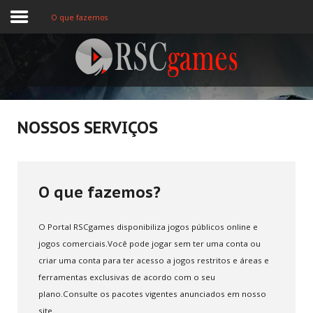
O que fazemos
Registre-se
Home
NOSSOS SERVIÇOS
Assine
Sobre
O que fazemos?
Jogos MEMBROS
O Portal RSCgames disponibiliza jogos públicos online e
3D
jogos comerciais.Você pode jogar sem ter uma conta ou
criar uma conta para ter acesso a jogos restritos e áreas e
Ação
ferramentas exclusivas de acordo com o seu
plano.Consulte os pacotes vigentes anunciados em nosso
Esporte
site.