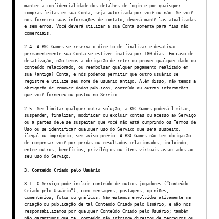
manter a confidencialidade dos detalhes de login e por quaisquer
compras feitas em sua Conta, seja autorizada por você ou não. Se você
nos forneceu suas informações de contato, deverá mantê-las atualizadas
e sem erros. Você deverá utilizar a sua Conta somente para fins não
comerciais.
2.4. A RSC Games se reserva o direito de finalizar e desativar
permanentemente sua Conta se estiver inativa por 180 dias. Em caso de
desativação, não temos a obrigação de reter ou prover qualquer dado ou
conteúdo relacionado, ou reembolsar qualquer pagamento realizado em
sua (antiga) Conta, e nós podemos permitir que outro usuário se
registre e utilize seu nome de usuário antigo. Além disso, não temos a
obrigação de remover dados públicos, conteúdo ou outras informações
que você forneceu ou postou no Serviço.
2.5. Sem limitar qualquer outra solução, a RSC Games poderá limitar,
suspender, finalizar, modificar ou excluir contas ou acesso ao Serviço
ou a partes dele se suspeitar que você não está cumprindo os Termos de
Uso ou se identificar qualquer uso do Serviço que seja suspeito,
ilegal ou impróprio, sem aviso prévio. A RSC Games não tem obrigação
de compensar você por perdas ou resultados relacionados, incluindo,
entre outros, benefícios, privilégios ou itens virtuais associados ao
seu uso do Serviço.
3. Conteúdo Criado pelo Usuário
3.1. O Serviço pode incluir conteúdo de outros jogadores (“Conteúdo
Criado pelo Usuário”), como mensagens, postagens, opiniões,
comentários, fotos ou gráficos. Não estamos envolvidos ativamente na
criação ou publicação de tal Conteúdo Criado pelo Usuário, e não nos
responsabilizamos por qualquer Conteúdo Criado pelo Usuário; também
não garantimos que tal conteúdo não infringe direitos de terceiros ou