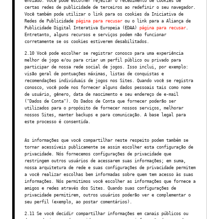
enviado. Você pode escolher rejeitar o recebimento de cookies de
certas redes de publicidade de terceiros ao redefinir o seu navegador.
Você também pode utilizar o link para os cookies da Iniciativa de
Redes de Publicidade
página para recusar
ou o link para a Aliança de
Publicidade Digital Interativa Europeia (EDAA)
página para recusar
.
Entretanto, alguns recursos e serviços podem não funcionar
corretamente se os cookies estiverem desabilitados.
2.10 Você pode escolher se registrar conosco para uma experiência
melhor de jogo e/ou para criar um perfil público ou privado para
participar de nossa rede social de jogos. Isso inclui, por exemplo:
visão geral de pontuações máximas, listas de conquistas e
recomendações individuais de jogos nos Sites. Quando você se registra
conosco, você pode nos fornecer alguns dados pessoais tais como nome
de usuário, gênero, data de nascimento e seu endereço de e-mail
("Dados de Conta"). Os Dados de Conta que fornecer poderão ser
utilizados para o propósito de fornecer nossos serviços, melhorar
nossos Sites, manter backups e para comunicação. A base legal para
este processo é consentida.
As informações que você compartilhar neste respeito podem também se
tornar acessíveis publicamente se assim escolher esta configuração de
privacidade. Nós fornecemos configurações de privacidade que
restringem outros usuários de acessarem suas informações; em suma,
nossa arquitetura de rede e suas configurações de privacidade permitem
a você realizar escolhas bem informadas sobre quem tem acesso às suas
informações. Nós permitimos você escolher as informações que fornece a
amigos e redes através dos Sites. Quando suas configurações de
privacidade permitirem, outros usuários poderão ver e complementar o
seu perfil (exemplo, ao postar comentários).
2.11 Se você decidir compartilhar informações em canais públicos ou