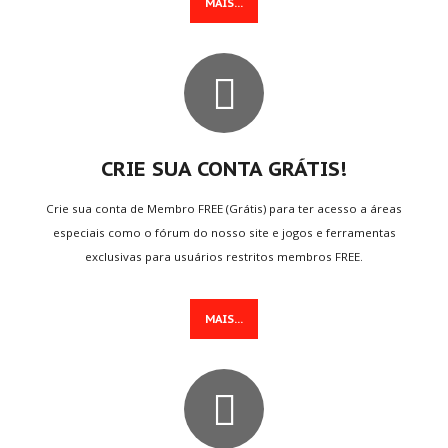
MAIS...
MAIS
JOGADOS
World Cup Penalty
Tennis
Call of Duty 2
CRIE SUA CONTA GRÁTIS!
Super Mario Bros.
Arcade Golf
Crie sua conta de Membro FREE (Grátis) para ter acesso a áreas
especiais como o fórum do nosso site e jogos e ferramentas
exclusivas para usuários restritos membros FREE.
MENU
DO USUÁRIO
Assinar Plano
MAIS...
Cadastre-se
Login/Conta
Meu Perfil
Lembrete de Senha
Lembrete de Usuário