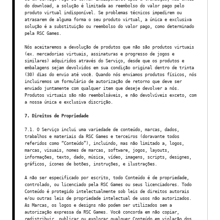
do download, a solução é limitada ao reembolso do valor pago pelo
produto virtual indisponível. Se problemas técnicos impedirem ou
atrasarem de alguma forma o seu produto virtual, a única e exclusiva
solução é a substituição ou reembolso do valor pago, como determinado
pela RSC Games.
Nós aceitaremos a devolução de produtos que não são produtos virtuais
(ex. mercadorias virtuais, assinaturas e progresso de jogos e
similares) adquiridos através do Serviço, desde que os produtos e
embalagens sejam devolvidos em sua condição original dentro de trinta
(30) dias do envio até você. Quando nós enviamos produtos físicos, nós
incluiremos um formulário de autorização de retorno que deve ser
enviado juntamente com qualquer item que deseje devolver a nós.
Produtos virtuais são não reembolsáveis, e não devolvíveis exceto, com
a nossa única e exclusiva discrição.
7. Direitos de Propriedade
7.1. O Serviço inclui uma variedade de conteúdo, marcas, dados,
trabalhos e materiais da RSC Games e terceiros (doravante todos
referidos como “Conteúdo”), incluindo, mas não limitado a, logos,
marcas, visuais, nomes de marcas, software, jogos, layouts,
informações, texto, dado, música, vídeo, imagens, scripts, designes,
gráficos, ícones de botões, instruções, e ilustrações.
A não ser especificado por escrito, todo Conteúdo é de propriedade,
controlado, ou licenciado pela RSC Games ou seus licenciadores. Todo
Conteúdo é protegido intelectualmente sob leis de direitos autorais
e/ou outras leis de propriedade intelectual de usos não autorizados.
As Marcas, os logos e designs não podem ser utilizados sem a
autorização expressa da RSC Games. Você concorda em não copiar,
redistribuir, publicar ou explorar qualquer Conteúdo em violação dos