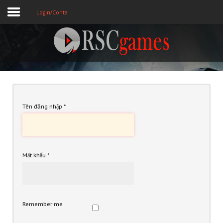
Login/Conta
Registre-se
Home
Assine
Tên đăng nhập
*
Sobre
Jogos MEMBROS
Mật khẩu
*
3D
Ação
Remember me
Esporte